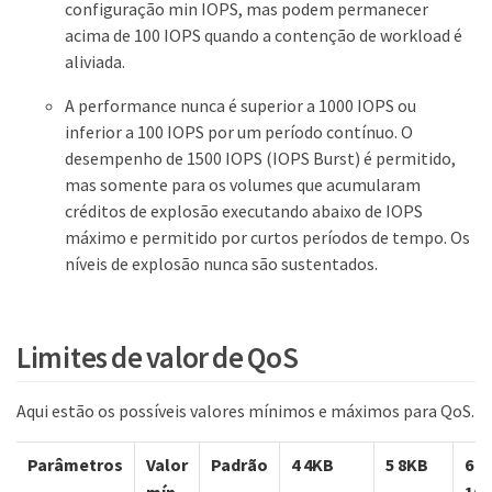
configuração min IOPS, mas podem permanecer
acima de 100 IOPS quando a contenção de workload é
aliviada.
A performance nunca é superior a 1000 IOPS ou
inferior a 100 IOPS por um período contínuo. O
desempenho de 1500 IOPS (IOPS Burst) é permitido,
mas somente para os volumes que acumularam
créditos de explosão executando abaixo de IOPS
máximo e permitido por curtos períodos de tempo. Os
níveis de explosão nunca são sustentados.
Limites de valor de QoS
Aqui estão os possíveis valores mínimos e máximos para QoS.
Parâmetros
Valor
Padrão
4 4KB
5 8KB
6
mín
16