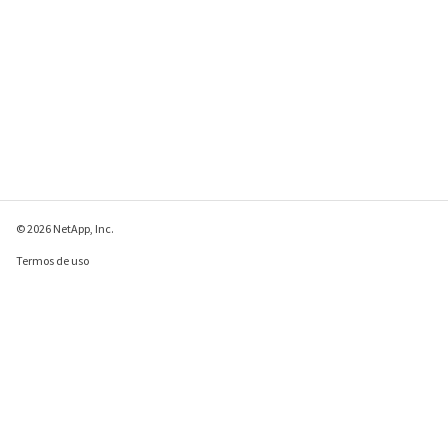
© 2026 NetApp, Inc.
Termos de uso
Política de privacidade
Política de cookies
Configurações de
cookies
Enviar comentários sobre esta página