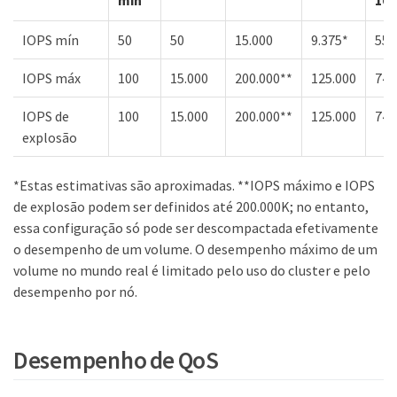
IOPS mín
50
50
15.000
9.375*
555
IOPS máx
100
15.000
200.000**
125.000
74.
IOPS de
100
15.000
200.000**
125.000
74,
explosão
*Estas estimativas são aproximadas. **IOPS máximo e IOPS
de explosão podem ser definidos até 200.000K; no entanto,
essa configuração só pode ser descompactada efetivamente
o desempenho de um volume. O desempenho máximo de um
volume no mundo real é limitado pelo uso do cluster e pelo
desempenho por nó.
Desempenho de QoS