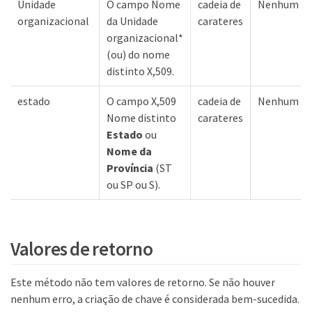
Unidade
O campo Nome
cadeia de
Nenhum
organizacional
da Unidade
carateres
organizacional*
(ou) do nome
distinto X,509.
estado
O campo X,509
cadeia de
Nenhum
Nome distinto
carateres
Estado
ou
Nome da
Província
(ST
ou SP ou S).
Valores de retorno
Este método não tem valores de retorno. Se não houver
nenhum erro, a criação de chave é considerada bem-sucedida.