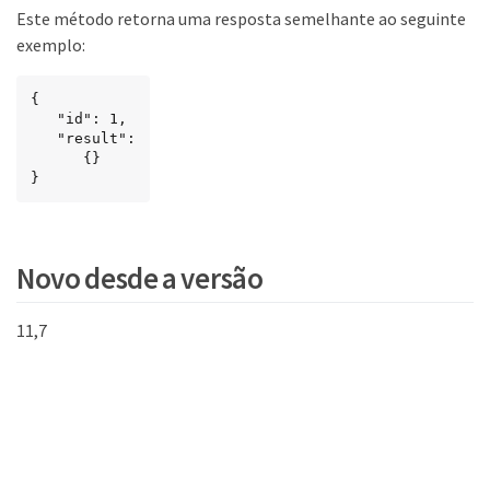
Este método retorna uma resposta semelhante ao seguinte
exemplo:
{

   "id": 1,

   "result":

      {}

}
Novo desde a versão
11,7