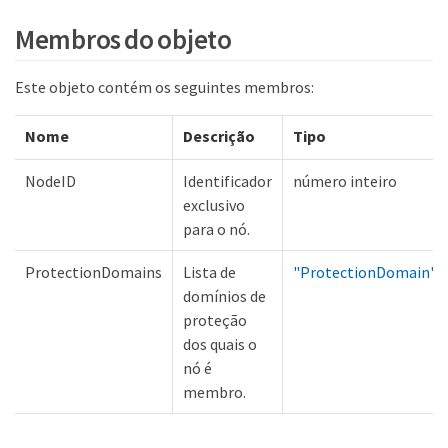
Membros do objeto
Este objeto contém os seguintes membros:
Nome
Descrição
Tipo
NodeID
Identificador
número inteiro
exclusivo
para o nó.
ProtectionDomains
Lista de
"ProtectionDomain"
domínios de
proteção
dos quais o
nó é
membro.