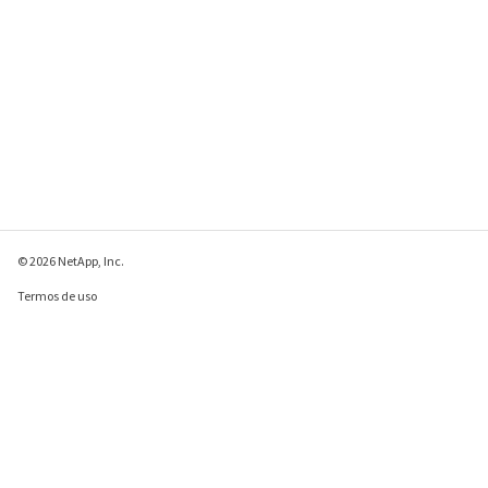
© 2026 NetApp, Inc.
Termos de uso
Política de privacidade
Política de cookies
Configurações de
cookies
Enviar comentários sobre esta página