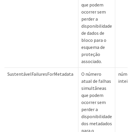
que podem
ocorrer sem
perder a
disponibilidade
de dados de
bloco para o
esquema de
proteção
associado.
SustentávelFailuresForMetadata
O número
númer
atual de falhas
inteiro
simultâneas
que podem
ocorrer sem
perder a
disponibilidade
dos metadados
para o