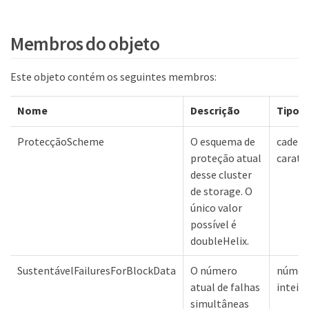
Membros do objeto
Este objeto contém os seguintes membros:
Nome
Descrição
Tipo
ProtecçãoScheme
O esquema de
cadeia
proteção atual
carate
desse cluster
de storage. O
único valor
possível é
doubleHelix.
SustentávelFailuresForBlockData
O número
númer
atual de falhas
inteiro
simultâneas