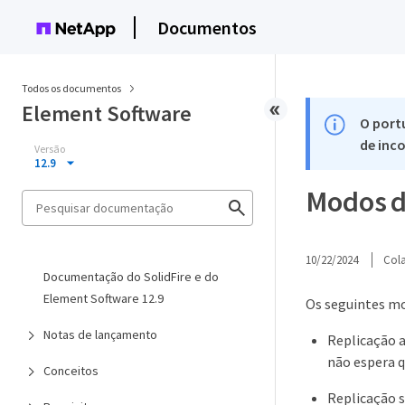
Documentos
Todos os documentos
Element Software
O port
de inco
Versão
12.9
Modos d
10/22/2024
Col
Documentação do SolidFire e do
Element Software 12.9
Os seguintes mo
Notas de lançamento
Replicação a
não espera q
Conceitos
Replicação s