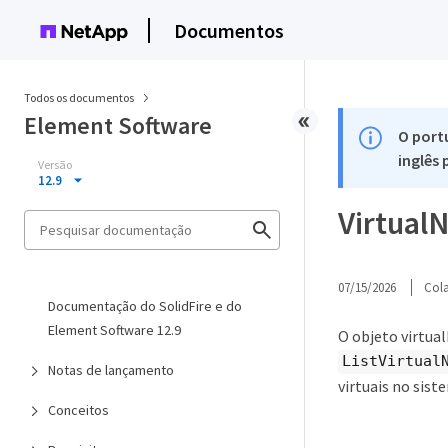
Documentos
Todos os documentos
Element Software
O port
inglês
Versão
12.9
Virtual
07/15/2026
Col
Documentação do SolidFire e do
Element Software 12.9
O objeto virtua
ListVirtual
Notas de lançamento
virtuais no sist
Conceitos