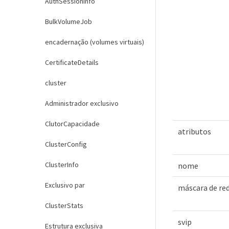
AuthSessionInfo
BulkVolumeJob
encadernação (volumes virtuais)
CertificateDetails
cluster
Administrador exclusivo
ClutorCapacidade
atributos
ClusterConfig
ClusterInfo
nome
Exclusivo par
máscara de re
ClusterStats
svip
Estrutura exclusiva