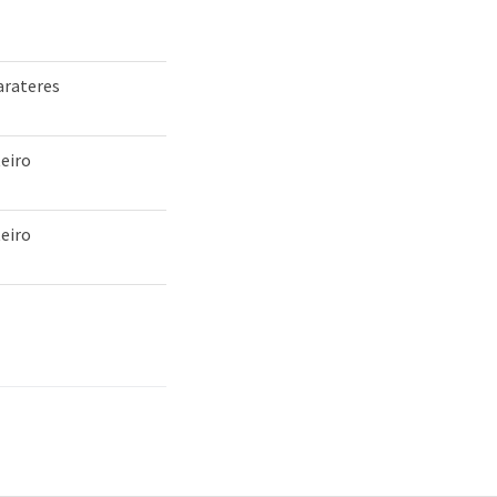
arateres
eiro
eiro