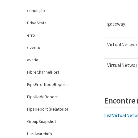
condução
DriveStats
gateway
erro
VirtualNetwor
evento
avaria
VirtualNetwo
FibreChannelPort
FipsErrorNodeReport
FipsNodeReport
Encontre 
FipsReport (Relatório)
ListVirtualNetw
GroupSnapshot
HardwareInfo