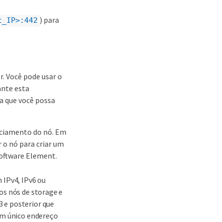
) para
t_IP>:442
. Você pode usar o
ante esta
ra que você possa
enciamento do nó. Em
r o nó para criar um
oftware Element.
 IPv4, IPv6 ou
os nós de storage e
 e posterior que
 um único endereço