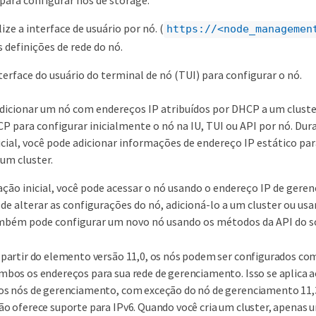
para configurar nós de storage:
lize a interface de usuário por nó. (
https://<node_managemen
s definições de rede do nó.
nterface do usuário do terminal de nó (TUI) para configurar o nó.
adicionar um nó com endereços IP atribuídos por DHCP a um cluster
P para configurar inicialmente o nó na IU, TUI ou API por nó. Dur
icial, você pode adicionar informações de endereço IP estático pa
 um cluster.
ação inicial, você pode acessar o nó usando o endereço IP de ger
de alterar as configurações do nó, adicioná-lo a um cluster ou usa
ambém pode configurar um novo nó usando os métodos da API do s
 partir do elemento versão 11,0, os nós podem ser configurados com
mbos os endereços para sua rede de gerenciamento. Isso se aplica a
os nós de gerenciamento, com exceção do nó de gerenciamento 11,3
ão oferece suporte para IPv6. Quando você cria um cluster, apenas