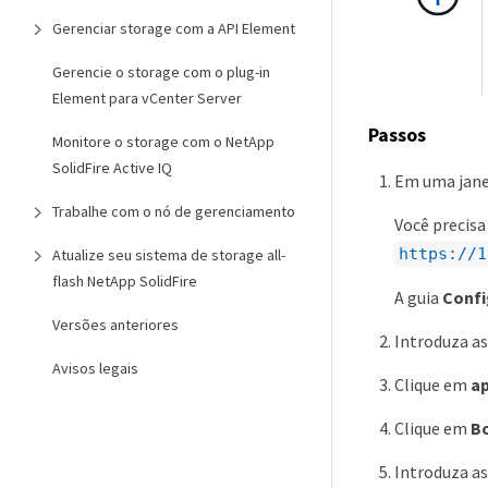
Gerenciar storage com a API Element
Gerencie o storage com o plug-in
Element para vCenter Server
Passos
Monitore o storage com o NetApp
SolidFire Active IQ
Em uma janel
Trabalhe com o nó de gerenciamento
Você precisa
https://1
Atualize seu sistema de storage all-
flash NetApp SolidFire
A guia
Confi
Versões anteriores
Introduza as
Avisos legais
Clique em
ap
Clique em
B
Introduza a