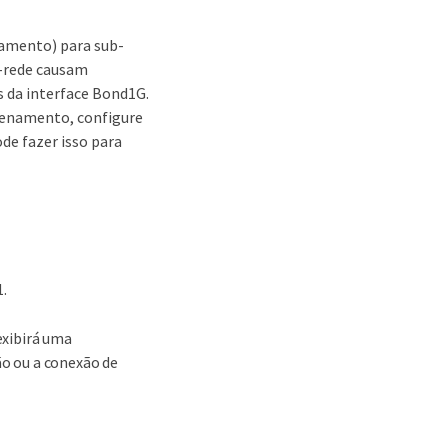
amento) para sub-
b-rede causam
 da interface Bond1G.
zenamento, configure
de fazer isso para
.
exibirá uma
ão ou a conexão de