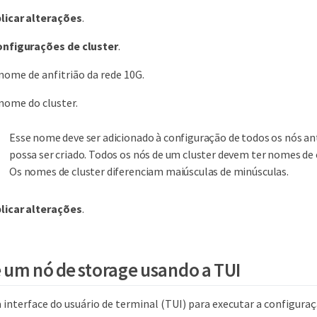
licar alterações
.
nfigurações de cluster
.
nome de anfitrião da rede 10G.
nome do cluster.
Esse nome deve ser adicionado à configuração de todos os nós an
possa ser criado. Todos os nós de um cluster devem ter nomes de c
Os nomes de cluster diferenciam maiúsculas de minúsculas.
licar alterações
.
 um nó de storage usando a TUI
 interface do usuário de terminal (TUI) para executar a configuraç