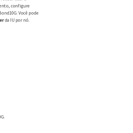
nto, configure
 Bond10G. Você pode
er
da IU por nó.
0G.