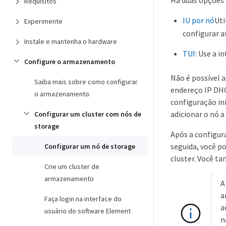
Há duas opções 
Requisitos
IU por nó
Uti
Experimente
configurar a
Instale e mantenha o hardware
TUI
: Use a i
Configure o armazenamento
Não é possível 
Saiba mais sobre como configurar
endereço IP DHC
o armazenamento.
configuração in
adicionar o nó a
Configurar um cluster com nós de
storage
Após a configur
seguida, você po
Configurar um nó de storage
cluster. Você t
Crie um cluster de
armazenamento
A
a
Faça login na interface do
a
usuário do software Element
n