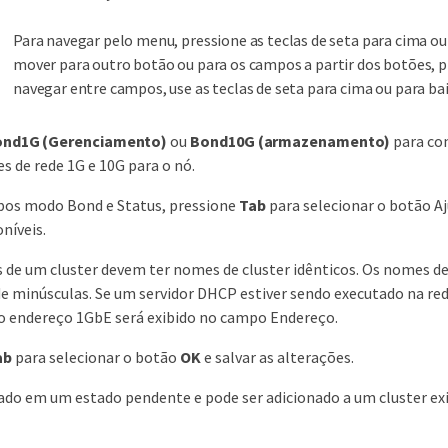
Para navegar pelo menu, pressione as teclas de seta para cima ou 
mover para outro botão ou para os campos a partir dos botões, 
navegar entre campos, use as teclas de seta para cima ou para bai
nd1G (Gerenciamento)
ou
Bond10G (armazenamento)
para con
s de rede 1G e 10G para o nó.
pos modo Bond e Status, pressione
Tab
para selecionar o botão Aju
níveis.
 de um cluster devem ter nomes de cluster idênticos. Os nomes de
e minúsculas. Se um servidor DHCP estiver sendo executado na re
 o endereço 1GbE será exibido no campo Endereço.
ab
para selecionar o botão
OK
e salvar as alterações.
ado em um estado pendente e pode ser adicionado a um cluster ex