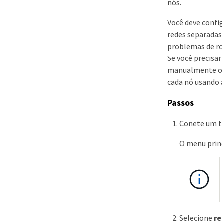
nós.
Você deve confi
redes separadas
problemas de r
Se você precisa
manualmente o t
cada nó usando 
Passos
Conete um te
O menu prin
Selecione
re