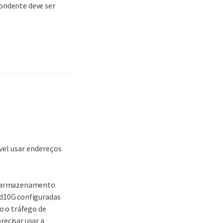
pondente deve ser
vel usar endereços
 e armazenamento
nd10G configuradas
 o tráfego de
ecisar usar a