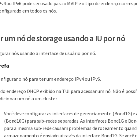
Pv4 ou IPv6 pode ser usado para o MVIP e o tipo de endereço corres
onfigurado em todos os nós.
r um nó de storage usando a IU por nó
urar nós usando a interface de usuário por nó.
refa
nfigurar o nó para ter um endereço IPv4 ou IPv6.
 do endereço DHCP exibido na TUI para acessar um nó. Não é possí
icionar um nó a um cluster.
Você deve configurar as interfaces de gerenciamento (Bond1G)
(Bond10G) para sub-redes separadas. As interfaces Bond1G e Bo
para a mesma sub-rede causam problemas de roteamento quando
armazenamento é enviado através da interface Bond1G. Se você pr