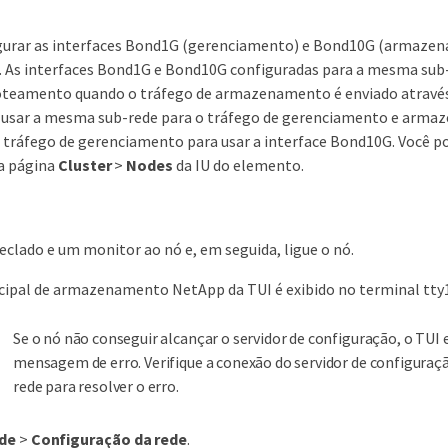
gurar as interfaces Bond1G (gerenciamento) e Bond10G (armazen
. As interfaces Bond1G e Bond10G configuradas para a mesma su
oteamento quando o tráfego de armazenamento é enviado através
r usar a mesma sub-rede para o tráfego de gerenciamento e arma
ráfego de gerenciamento para usar a interface Bond10G. Você po
a página
Cluster
>
Nodes
da IU do elemento.
clado e um monitor ao nó e, em seguida, ligue o nó.
cipal de armazenamento NetApp da TUI é exibido no terminal tty1
Se o nó não conseguir alcançar o servidor de configuração, o TUI 
mensagem de erro. Verifique a conexão do servidor de configuraç
rede para resolver o erro.
de
>
Configuração da rede
.