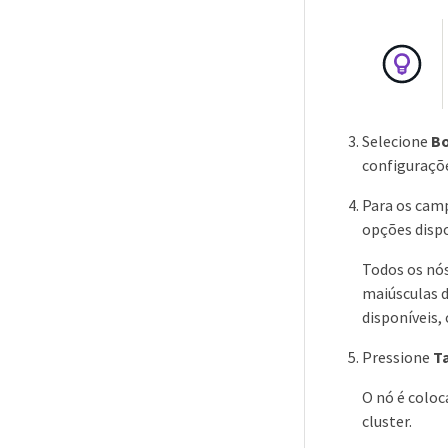
Selecione
Bo
configuraçõe
Para os cam
opções dispo
Todos os nós
maiúsculas d
disponíveis,
Pressione
T
O nó é coloc
cluster.