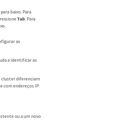
para baixo. Para
pressione
Tab
. Para
xo.
figurar as
da e identificar as
 cluster diferenciam
de com endereços IP
istente ou a um novo