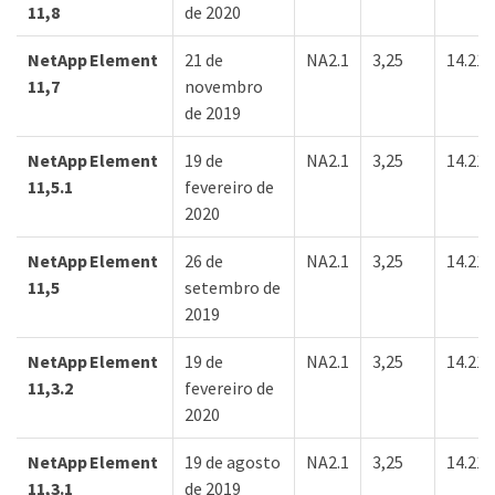
11,8
de 2020
NetApp Element
21 de
NA2.1
3,25
14.21.
11,7
novembro
de 2019
NetApp Element
19 de
NA2.1
3,25
14.21.
11,5.1
fevereiro de
2020
NetApp Element
26 de
NA2.1
3,25
14.21.
11,5
setembro de
2019
NetApp Element
19 de
NA2.1
3,25
14.21.
11,3.2
fevereiro de
2020
NetApp Element
19 de agosto
NA2.1
3,25
14.21.
11,3.1
de 2019