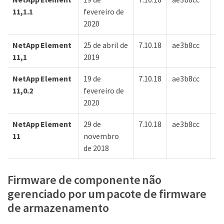
11,1.1
fevereiro de
2020
NetApp Element
25 de abril de
7.10.18
ae3b8cc
7d
11,1
2019
NetApp Element
19 de
7.10.18
ae3b8cc
7d
11,0.2
fevereiro de
2020
NetApp Element
29 de
7.10.18
ae3b8cc
-
11
novembro
de 2018
Firmware de componente não
gerenciado por um pacote de firmware
de armazenamento