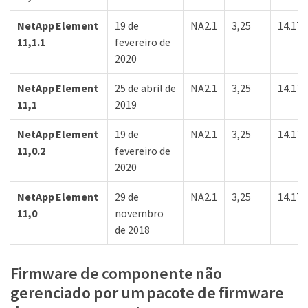
NetApp Element
19 de
NA2.1
3,25
14.17.
11,1.1
fevereiro de
2020
NetApp Element
25 de abril de
NA2.1
3,25
14.17.
11,1
2019
NetApp Element
19 de
NA2.1
3,25
14.17.
11,0.2
fevereiro de
2020
NetApp Element
29 de
NA2.1
3,25
14.17.
11,0
novembro
de 2018
Firmware de componente não
gerenciado por um pacote de firmware