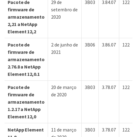
Pacote de
29 de
3B03
3.84.07
122
firmware de
setembro de
armazenamento
2020
2,21 a NetApp
Element 12,2
Pacote de
2 de junho de
3B06
3.86.07
122
firmware de
2021
armazenamento
2.76.8 a NetApp
Element 12,0.1
Pacote de
20 de março
3B03
3.78.07
122
firmware de
de 2020
armazenamento
1.2.17 a NetApp
Element 12,0
NetApp Element
11 de março
3B03
3.78.07
122
11,8
de 2020