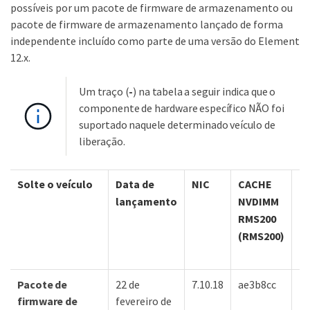
possíveis por um pacote de firmware de armazenamento ou
pacote de firmware de armazenamento lançado de forma
independente incluído como parte de uma versão do Element
12.x.
Um traço (
-
) na tabela a seguir indica que o
componente de hardware específico NÃO foi
suportado naquele determinado veículo de
liberação.
Solte o veículo
Data de
NIC
CACHE
C
lançamento
NVDIMM
N
RMS200
R
(RMS200)
(
Pacote de
22 de
7.10.18
ae3b8cc
7d
firmware de
fevereiro de