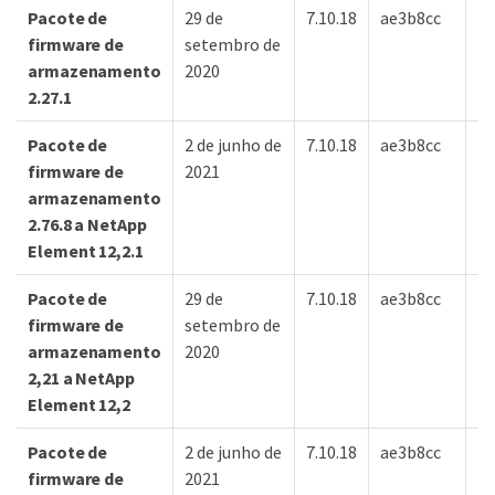
Pacote de
29 de
7.10.18
ae3b8cc
7d
firmware de
setembro de
armazenamento
2020
2.27.1
Pacote de
2 de junho de
7.10.18
ae3b8cc
7d
firmware de
2021
armazenamento
2.76.8 a NetApp
Element 12,2.1
Pacote de
29 de
7.10.18
ae3b8cc
7d
firmware de
setembro de
armazenamento
2020
2,21 a NetApp
Element 12,2
Pacote de
2 de junho de
7.10.18
ae3b8cc
7d
firmware de
2021