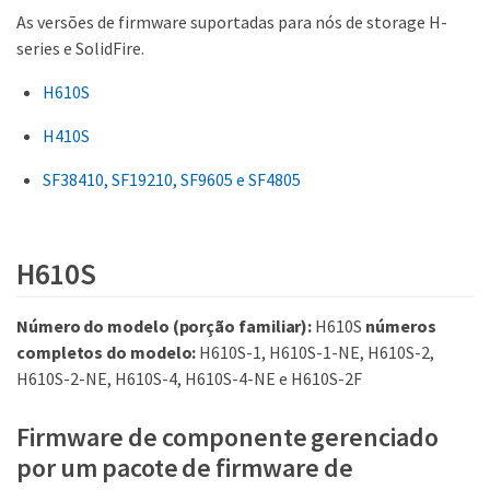
As versões de firmware suportadas para nós de storage H-
series e SolidFire.
H610S
H410S
SF38410, SF19210, SF9605 e SF4805
H610S
Número do modelo (porção familiar):
H610S
números
completos do modelo:
H610S-1, H610S-1-NE, H610S-2,
H610S-2-NE, H610S-4, H610S-4-NE e H610S-2F
Firmware de componente gerenciado
por um pacote de firmware de