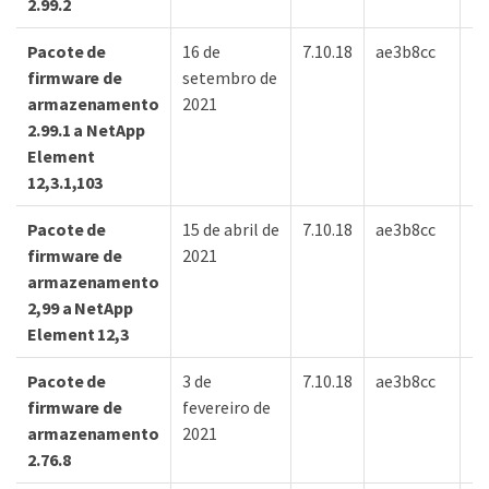
2.99.2
Pacote de
16 de
7.10.18
ae3b8cc
7d
firmware de
setembro de
armazenamento
2021
2.99.1 a NetApp
Element
12,3.1,103
Pacote de
15 de abril de
7.10.18
ae3b8cc
7d
firmware de
2021
armazenamento
2,99 a NetApp
Element 12,3
Pacote de
3 de
7.10.18
ae3b8cc
7d
firmware de
fevereiro de
armazenamento
2021
2.76.8