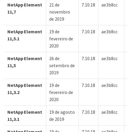
NetApp Element
21 de
7.10.18
ae3b8cc
7d
11,7
novembro
de 2019
NetApp Element
19 de
7.10.18
ae3b8cc
7d
11,5.1
fevereiro de
2020
NetApp Element
26 de
7.10.18
ae3b8cc
7d
11,5
setembro de
2019
NetApp Element
19 de
7.10.18
ae3b8cc
7d
11,3.2
fevereiro de
2020
NetApp Element
19 de agosto
7.10.18
ae3b8cc
7d
11,3.1
de 2019
NetApp Element
19 de
7.10.18
ae3b8cc
7d