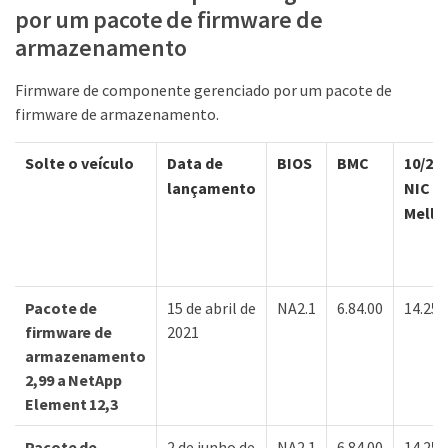
por um pacote de firmware de
armazenamento
Firmware de componente gerenciado por um pacote de
firmware de armazenamento.
Solte o veículo
Data de
BIOS
BMC
10/25
lançamento
NIC S
Mella
Pacote de
15 de abril de
NA2.1
6.84.00
14.25.
firmware de
2021
armazenamento
2,99 a NetApp
Element 12,3
Pacote de
2 de junho de
NA2.1
6.84.00
14.25.