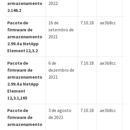
armazenamento
2022
2.146.2
Pacote de
16 de
7.10.18
ae3b8cc
7d
firmware de
setembro de
armazenamento
2021
2.99.4 a NetApp
Element 12,3.2
Pacote de
6 de
7.10.18
ae3b8cc
7d
firmware de
dezembro de
armazenamento
2021
2.99.4 a NetApp
Element
12,3.1,165
Pacote de
3 de agosto
7.10.18
ae3b8cc
7d
firmware de
de 2021
armazenamento