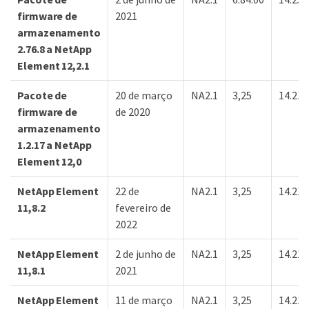
firmware de
2021
armazenamento
2.76.8 a NetApp
Element 12,2.1
Pacote de
20 de março
NA2.1
3,25
14.21.
firmware de
de 2020
armazenamento
1.2.17 a NetApp
Element 12,0
NetApp Element
22 de
NA2.1
3,25
14.21.
11,8.2
fevereiro de
2022
NetApp Element
2 de junho de
NA2.1
3,25
14.21.
11,8.1
2021
NetApp Element
11 de março
NA2.1
3,25
14.21.