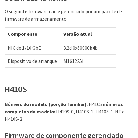
O seguinte firmware não é gerenciado por um pacote de
firmware de armazenamento:
Componente
Versão atual
NIC de 1/10 GbE
3.2d 0x80000b4b
Dispositivo de arranque
M161225i
H410S
Número do modelo (porção familiar):
H410S
números
completos do modelo:
H410S-0, H410S-1, H410S-1-NE e
H410S-2
Firmware de componente gerenciado