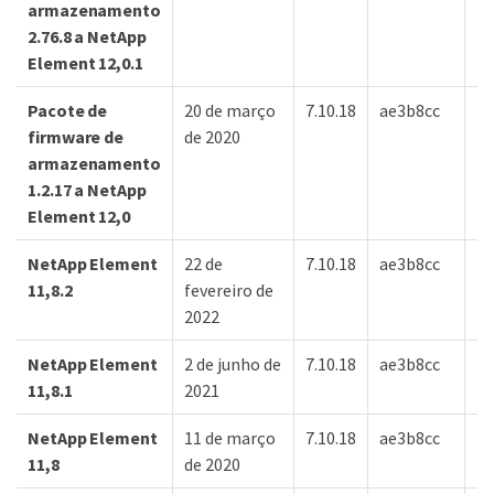
armazenamento
2.76.8 a NetApp
Element 12,0.1
Pacote de
20 de março
7.10.18
ae3b8cc
7d
firmware de
de 2020
armazenamento
1.2.17 a NetApp
Element 12,0
NetApp Element
22 de
7.10.18
ae3b8cc
7d
11,8.2
fevereiro de
2022
NetApp Element
2 de junho de
7.10.18
ae3b8cc
7d
11,8.1
2021
NetApp Element
11 de março
7.10.18
ae3b8cc
7d
11,8
de 2020