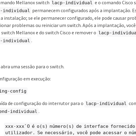
comando Mellanox switch
e o comando Cisco 
lacp-individual
permanecem configurados após a implantação. E
d-individual
 a instalação; se ele permanecer configurado, ele pode causar pr
ionar problemas ou reiniciar um switch. Após a implantação, você 
 switch Mellanox e do switch Cisco e remover o
lacp-individu
.
d-individual
abra uma sessão para o switch.
onfiguração em execução:
ing-config
saída de configuração do interrutor para o
com
lacp-individual
.
end-individual
xxx-xxx`O é o(s) número(s) de interface fornecido
utilizador. Se necessário, você pode acessar o nú