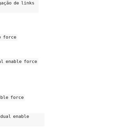
gação de links
e force
al enable force
able force
idual enable