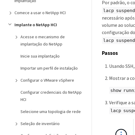
implantação
Por padrão, o 
lacp suspen
Comece a usar o NetApp HCI
necessário após
Implante o NetApp HCI
volume ao soluc
configuração do
Acesse o mecanismo de
lacp suspen
implantação do NetApp
Passos
Inicie sua implantação
Usando SSH, 
Importar um perfil de instalação
Mostrar a c
Configurar o VMware vSphere
show runn
Configurar credenciais do NetApp
HCI
Verifique a 
lacp susp
Selecione uma topologia de rede
Seleção de inventário