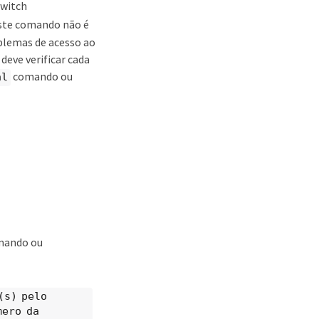
switch
ste comando não é
oblemas de acesso ao
deve verificar cada
comando ou
al
ando ou
(s) pelo
mero da