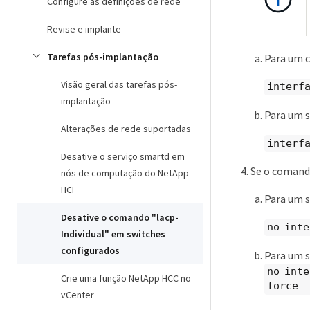
Configure as definições de rede
Revise e implante
Tarefas pós-implantação
Para um c
Visão geral das tarefas pós-
interfa
implantação
Para um s
Alterações de rede suportadas
interfa
Desative o serviço smartd em
Se o comando
nós de computação do NetApp
HCI
Para um s
Desative o comando "lacp-
no inte
Individual" em switches
configurados
Para um s
no inte
Crie uma função NetApp HCC no
force
vCenter