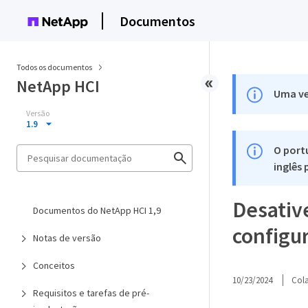
Documentos
Todos os documentos
NetApp HCI
Uma ve
Versão
1.9
O port
inglês
Desativ
Documentos do NetApp HCI 1,9
configu
Notas de versão
Conceitos
10/23/2024
Col
Requisitos e tarefas de pré-