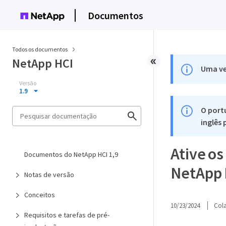
Documentos
Todos os documentos
NetApp HCI
Uma ve
Versão
1.9
O port
inglês
Ative o
Documentos do NetApp HCI 1,9
NetApp 
Notas de versão
Conceitos
10/23/2024
Col
Requisitos e tarefas de pré-