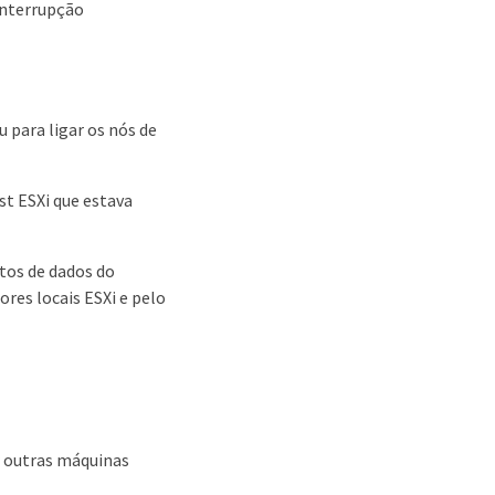
interrupção
para ligar os nós de
t ESXi que estava
tos de dados do
res locais ESXi e pelo
r outras máquinas