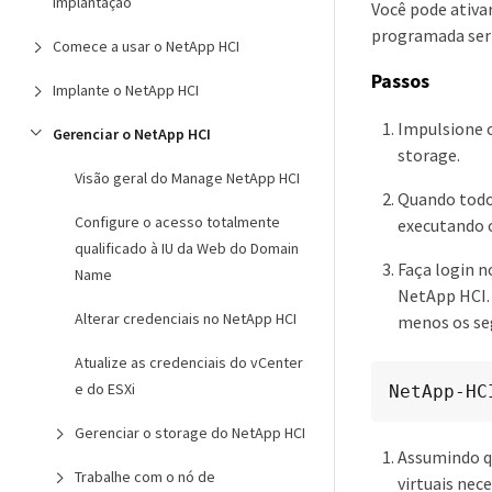
implantação
Você pode ativa
programada ser 
Comece a usar o NetApp HCI
Passos
Implante o NetApp HCI
Impulsione 
Gerenciar o NetApp HCI
storage.
Visão geral do Manage NetApp HCI
Quando todos
Configure o acesso totalmente
executando 
qualificado à IU da Web do Domain
Faça login n
Name
NetApp HCI. 
Alterar credenciais no NetApp HCI
menos os se
Atualize as credenciais do vCenter
e do ESXi
NetApp-HC
Gerenciar o storage do NetApp HCI
Assumindo qu
Trabalhe com o nó de
virtuais nec