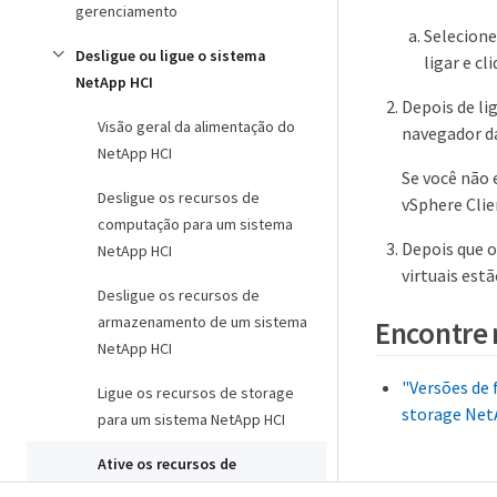
gerenciamento
Selecione
Desligue ou ligue o sistema
ligar e c
NetApp HCI
Depois de li
Visão geral da alimentação do
navegador da
NetApp HCI
Se você não 
Desligue os recursos de
vSphere Clie
computação para um sistema
Depois que o
NetApp HCI
virtuais estã
Desligue os recursos de
armazenamento de um sistema
Encontre 
NetApp HCI
"Versões de 
Ligue os recursos de storage
storage Net
para um sistema NetApp HCI
Ative os recursos de
computação para um sistema