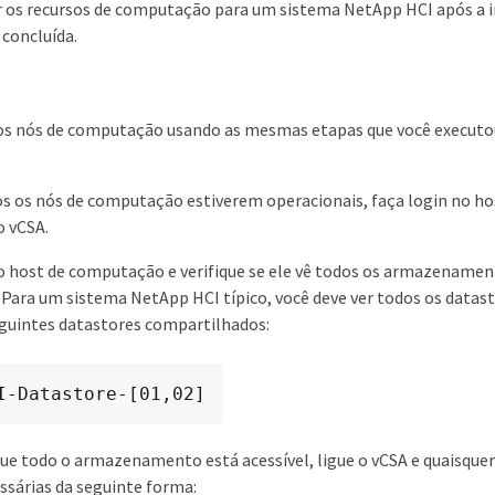
r os recursos de computação para um sistema NetApp HCI após a 
concluída.
os nós de computação usando as mesmas etapas que você executou 
 os nós de computação estiverem operacionais, faça login no hos
o vCSA.
o host de computação e verifique se ele vê todos os armazenamen
Para um sistema NetApp HCI típico, você deve ver todos os datasto
guintes datastores compartilhados:
I-Datastore-[01,02]
e todo o armazenamento está acessível, ligue o vCSA e quaisque
essárias da seguinte forma: