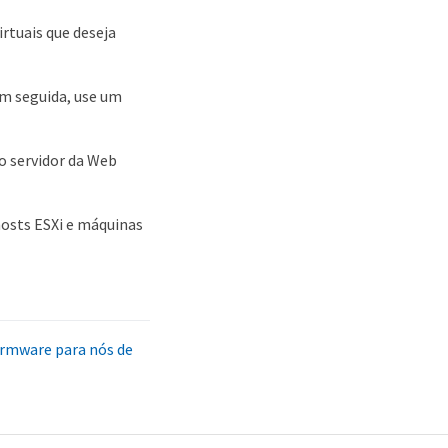
rtuais que deseja
em seguida, use um
o servidor da Web
 hosts ESXi e máquinas
firmware para nós de