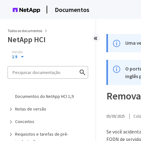
Documentos
Todos os documentos
NetApp HCI
Uma ve
Versão
1.9
O port
inglês
Remova 
Documentos do NetApp HCI 1,9
Notas de versão
05/09/2025
Col
Conceitos
Se você aciden
Requisitos e tarefas de pré-
FQDN de servidor