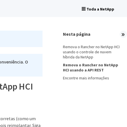
Toda a NetApp
Nesta página
Remova o Rancher no NetApp HCI
usando o controle de nuvem
híbrida da NetApp
onveniência. O
Remova o Rancher no NetApp
HCI usando a API REST
Encontre mais informações
tApp HCI
corretas (como um
ois reimplantar. Siga