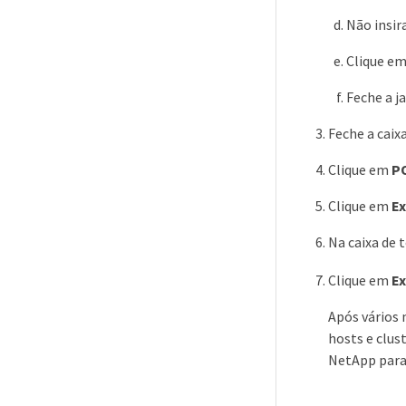
Não insir
Clique e
Feche a ja
Feche a caix
Clique em
P
Clique em
E
Na caixa de 
Clique em
Ex
Após vários 
hosts e clus
NetApp para