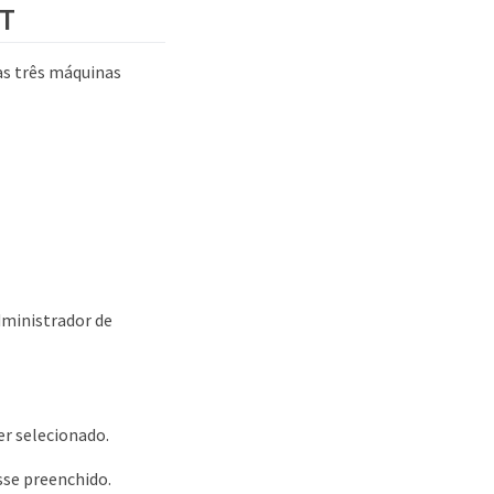
ST
as três máquinas
dministrador de
er selecionado.
sse preenchido.