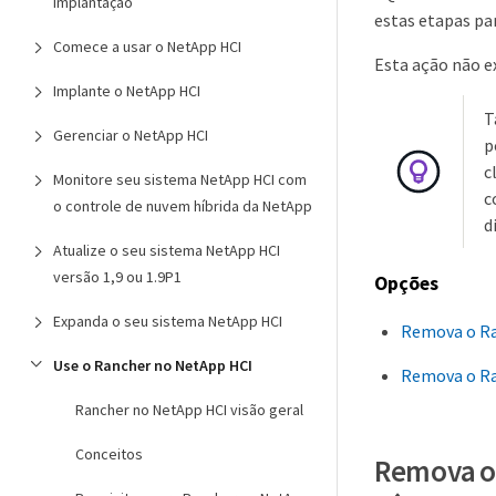
implantação
estas etapas pa
Comece a usar o NetApp HCI
Esta ação não ex
Implante o NetApp HCI
T
Gerenciar o NetApp HCI
p
c
Monitore seu sistema NetApp HCI com
c
o controle de nuvem híbrida da NetApp
di
Atualize o seu sistema NetApp HCI
versão 1,9 ou 1.9P1
Opções
Expanda o seu sistema NetApp HCI
Remova o Ra
Use o Rancher no NetApp HCI
Remova o Ra
Rancher no NetApp HCI visão geral
Conceitos
Remova o 