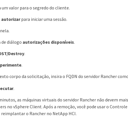
a um valor para o segredo do cliente.
m
autorizar
para iniciar uma sessão.
nela.
a de diálogo
autorizações disponíveis
.
OST/Destroy
.
xperimente
.
texto corpo da solicitação, insira o FQDN do servidor Rancher com
ecutar
.
minutos, as máquinas virtuais do servidor Rancher não devem mais e
ters no vSphere Client. Após a remoção, você pode usar o Controle
 reimplantar o Rancher no NetApp HCI.