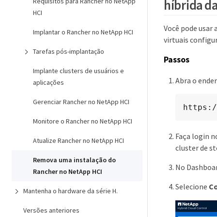
híbrida d
Requisitos para Rancher no NetApp
HCI
Você pode usar 
Implantar o Rancher no NetApp HCI
virtuais config
Tarefas pós-implantação
Passos
Implante clusters de usuários e
Abra o ende
aplicações
Gerenciar Rancher no NetApp HCI
https:/
Monitore o Rancher no NetApp HCI
Faça login n
Atualize Rancher no NetApp HCI
cluster de s
Remova uma instalação do
No Dashboard
Rancher no NetApp HCI
Selecione
Co
Mantenha o hardware da série H.
Versões anteriores