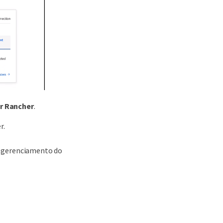
or Rancher
.
r.
e gerenciamento do