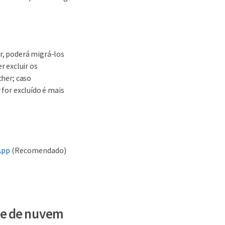
er, poderá migrá-los
 excluir os
cher; caso
 for excluído é mais
App
(Recomendado)
le de nuvem