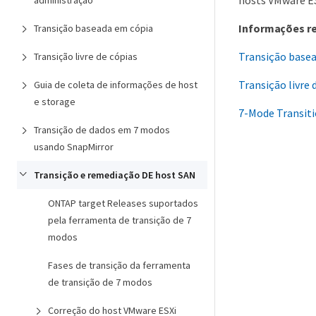
hosts VMware ES
administração
Informações r
Transição baseada em cópia
Transição base
Transição livre de cópias
Transição livre 
Guia de coleta de informações de host
e storage
7-Mode Transiti
Transição de dados em 7 modos
usando SnapMirror
Transição e remediação DE host SAN
ONTAP target Releases suportados
pela ferramenta de transição de 7
modos
Fases de transição da ferramenta
de transição de 7 modos
Correção do host VMware ESXi