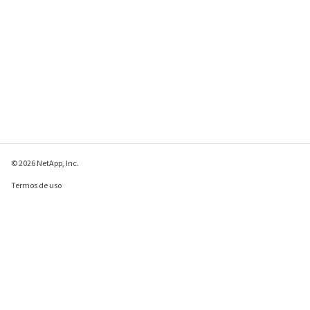
© 2026 NetApp, Inc.
Termos de uso
Política de privacidade
Política de cookies
Configurações de
cookies
Enviar comentários sobre esta página