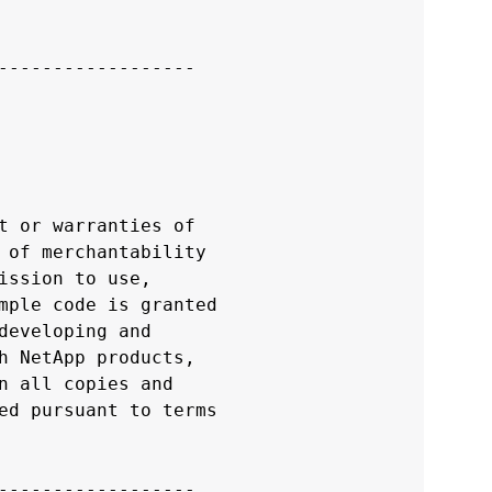
------------------

t or warranties of

 of merchantability

ission to use,

mple code is granted

developing and

h NetApp products,

n all copies and

ed pursuant to terms

------------------
