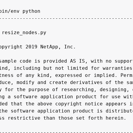
bin/env python

---------------------------------------------
 resize_nodes.py

opyright 2019 NetApp, Inc.

sample code is provided AS IS, with no suppor
ind, including but not limited for warranties
tness of any kind, expressed or implied. Perm
duce, modify and create derivatives of the sa
y for the purpose of researching, designing, 
ng a software application product for use wit
ded that the above copyright notice appears i
the software application product is distribut
ss restrictive than those set forth herein.

---------------------------------------------