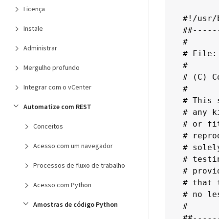
Licença
#!/usr/
Instale
##-----
#

Administrar
# File:
#

Mergulho profundo
# (C) C
Integrar com o vCenter
#

# This 
Automatize com REST
# any k
# or fi
Conceitos
# repro
Acesso com um navegador
# solel
# testi
Processos de fluxo de trabalho
# provi
# that 
Acesso com Python
# no le
Amostras de código Python
#

##-----