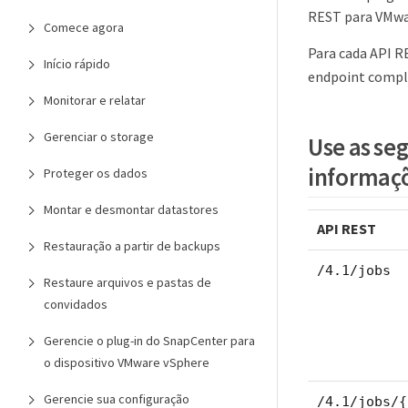
REST para VMwa
Comece agora
Para cada API R
Início rápido
endpoint compl
Monitorar e relatar
Gerenciar o storage
Use as seg
informaçõ
Proteger os dados
Montar e desmontar datastores
API REST
Restauração a partir de backups
/4.1/jobs
Restaure arquivos e pastas de
convidados
Gerencie o plug-in do SnapCenter para
o dispositivo VMware vSphere
Gerencie sua configuração
/4.1/jobs/{