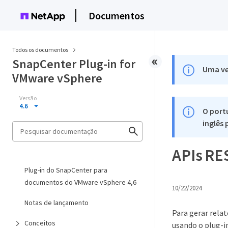
Documentos
Todos os documentos
SnapCenter Plug-in for
Uma ve
VMware vSphere
Versão
4.6
O port
inglês
APIs RES
Plug-in do SnapCenter para
documentos do VMware vSphere 4,6
10/22/2024
Notas de lançamento
Para gerar rela
Conceitos
usando o plug-i