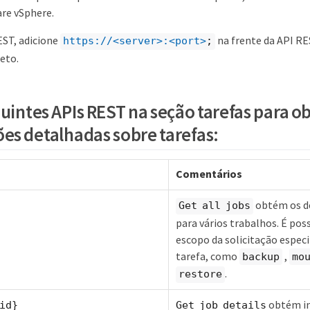
re vSphere.
EST, adicione
na frente da API R
https://<server>:<port>
;
eto.
uintes APIs REST na seção tarefas para o
es detalhadas sobre tarefas:
Comentários
obtém os de
Get all jobs
para vários trabalhos. É poss
escopo da solicitação espec
tarefa, como
,
backup
mo
.
restore
obtém i
id}
Get job details