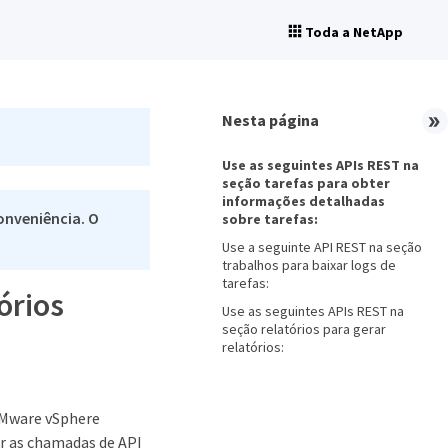
Toda a NetApp
Nesta página
Use as seguintes APIs REST na
seção tarefas para obter
informações detalhadas
onveniência. O
sobre tarefas:
Use a seguinte API REST na seção
trabalhos para baixar logs de
tarefas:
órios
Use as seguintes APIs REST na
seção relatórios para gerar
relatórios:
 VMware vSphere
r as chamadas de API