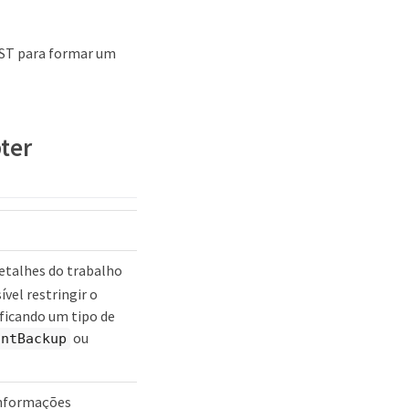
EST para formar um
bter
talhes do trabalho
ível restringir o
ificando um tipo de
ou
untBackup
nformações