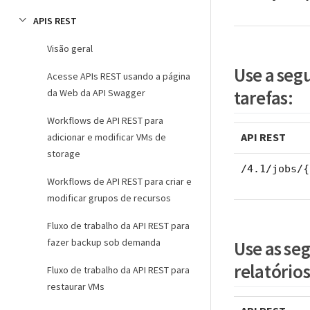
APIS REST
Visão geral
Use a segu
Acesse APIs REST usando a página
tarefas:
da Web da API Swagger
Workflows de API REST para
API REST
adicionar e modificar VMs de
storage
/4.1/jobs/{
Workflows de API REST para criar e
modificar grupos de recursos
Fluxo de trabalho da API REST para
fazer backup sob demanda
Use as seg
relatórios
Fluxo de trabalho da API REST para
restaurar VMs