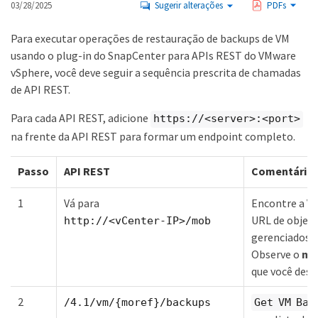
03/28/2025
Sugerir alterações
PDFs
Para executar operações de restauração de backups de VM
usando o plug-in do SnapCenter para APIs REST do VMware
vSphere, você deve seguir a sequência prescrita de chamadas
de API REST.
Para cada API REST, adicione
https://<server>:<port>
na frente da API REST para formar um endpoint completo.
Passo
API REST
Comentário
1
Vá para
Encontre a V
URL de objet
http://<vCenter-IP>/mob
gerenciados 
Observe o
mo
que você desej
2
/4.1/vm/{moref}/backups
Get VM Bac