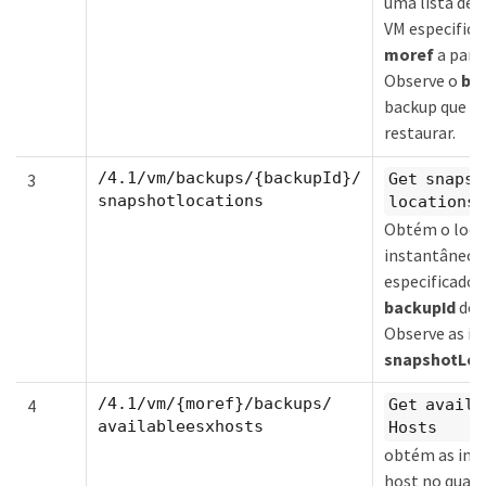
uma lista de 
VM especifica
moref
a parti
Observe o
ba
backup que vo
restaurar.
/4.1/vm/backups/{backupId}/
3
Get snapsh
snapshotlocations
locations
Obtém o loca
instantâneo 
especificado.
backupId
do 
Observe as i
snapshotLoc
/4.1/vm/{moref}/backups/
4
Get availa
availableesxhosts
Hosts
obtém as inf
host no qual 