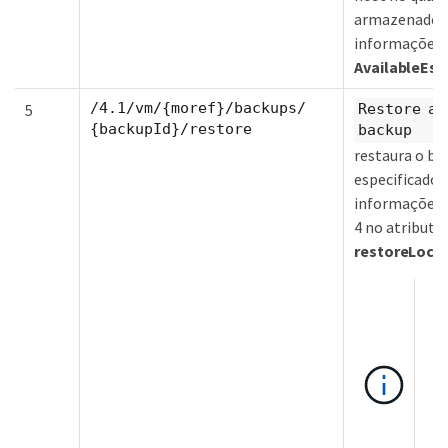
armazenado. 
informações
AvailableEsx
/4.1/vm/{moref}/backups/
5
Restore a 
{backupId}/restore
backup
restaura o ba
especificado.
informações d
4 no atributo
restoreLoca
Se
da
b
pa
de
r
p