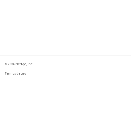
© 2026 NetApp, Inc.
Termos de uso
Política de privacidade
Política de cookies
Configurações de
cookies
Enviar comentários sobre esta página