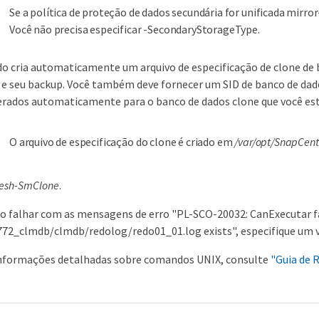
Se a política de proteção de dados secundária for unificada mirr
Você não precisa especificar -SecondaryStorageType.
 cria automaticamente um arquivo de especificação de clone de 
 e seu backup. Você também deve fornecer um SID de banco de dado
erados automaticamente para o banco de dados clone que você est
O arquivo de especificação do clone é criado em
/var/opt/SnapCent
resh-SmClone
.
o falhar com as mensagens de erro "PL-SCO-20032: CanExecutar fa
72_clmdb/clmdb/redolog/redo01_01.log exists", especifique um v
informações detalhadas sobre comandos UNIX, consulte
"Guia de 