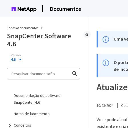
Documentos
Todos os documentos
SnapCenter Software
Uma ve
4.6
Versão
4.6
O port
de inco
Atualiz
Documentação do software
SnapCenter 4,6
10/23/2024
Col
Notas de lançamento
Você pode atual
Conceitos
existente e cr