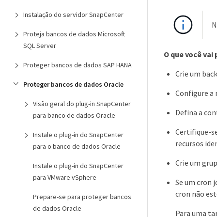
Instalação do servidor SnapCenter
N
Proteja bancos de dados Microsoft
SQL Server
O que você vai 
Proteger bancos de dados SAP HANA
Crie um back
Proteger bancos de dados Oracle
Configure a 
Visão geral do plug-in SnapCenter
Defina a co
para banco de dados Oracle
Certifique-s
Instale o plug-in do SnapCenter
recursos ide
para o banco de dados Oracle
Crie um gru
Instale o plug-in do SnapCenter
para VMware vSphere
Se um cron j
cron não est
Prepare-se para proteger bancos
de dados Oracle
Para uma tar