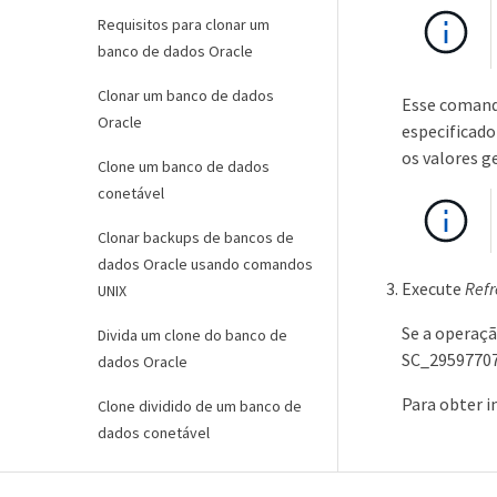
Requisitos para clonar um
banco de dados Oracle
Clonar um banco de dados
Esse comando
Oracle
especificado
os valores g
Clone um banco de dados
conetável
Clonar backups de bancos de
dados Oracle usando comandos
Execute
Ref
UNIX
Se a operaçã
Divida um clone do banco de
SC_29597707
dados Oracle
Para obter 
Clone dividido de um banco de
dados conetável
Monitorar operações de clone