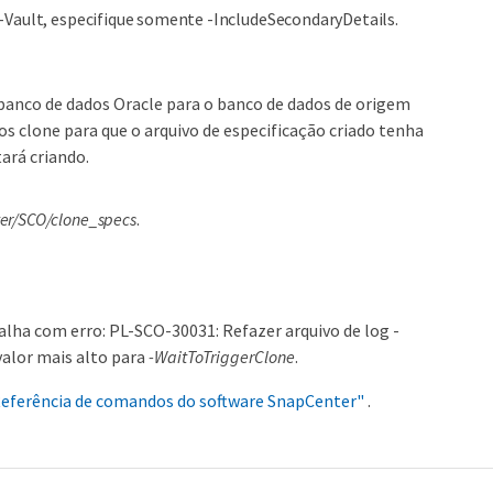
or-Vault, especifique somente -IncludeSecondaryDetails.
banco de dados Oracle para o banco de dados de origem
s clone para que o arquivo de especificação criado tenha
ará criando.
er/SCO/clone_specs
.
lha com erro: PL-SCO-30031: Refazer arquivo de log -
alor mais alto para
-WaitToTriggerClone
.
Referência de comandos do software SnapCenter"
.