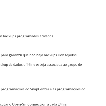
sem backups programados ativados.
ara garantir que não haja backups indesejados.
kup de dados off-line esteja associada ao grupo de
e as programações do SnapCenter e as programações do
xecutar o Open-SmConnection a cada 24hrs.