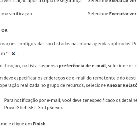
a verificação após a cópia de segurança
Selecione
Executar ver
uma verificação
Selecione
Executar ve
m
OK
.
mações configuradas são listadas na coluna agendas aplicadas. Po
em *
.
tificação, na lista suspensa
preferência de e-mail
, selecione os 
deve especificar os endereços de e-mail do remetente e do destina
 operação realizada no grupo de recursos, selecione
Anexar Relató
Para notificação por e-mail, você deve ter especificado os detal
PowerShell SET-SmtpServer.
umo e clique em
Finish
.