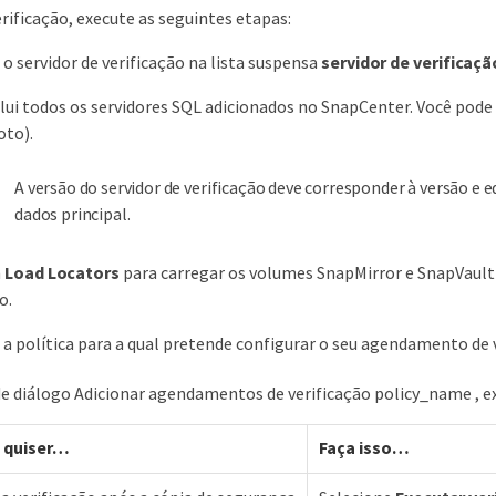
rificação, execute as seguintes etapas:
 o servidor de verificação na lista suspensa
servidor de verificaçã
nclui todos os servidores SQL adicionados no SnapCenter. Você pode 
oto).
A versão do servidor de verificação deve corresponder à versão e
dados principal.
m
Load Locators
para carregar os volumes SnapMirror e SnapVault
o.
 a política para a qual pretende configurar o seu agendamento de v
de diálogo Adicionar agendamentos de verificação policy_name , e
 quiser…​
Faça isso…​