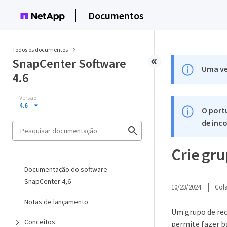
Documentos
Todos os documentos
SnapCenter Software
Uma ve
4.6
Versão
4.6
O port
de inco
Crie gru
Documentação do software
SnapCenter 4,6
10/23/2024
Col
Notas de lançamento
Um grupo de rec
Conceitos
permite fazer b