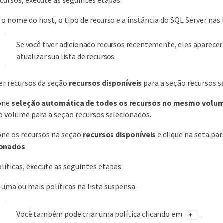
cursos, execute as seguintes etapas:
o nome do host, o tipo de recurso e a instância do SQL Server nas li
Se você tiver adicionado recursos recentemente, eles aparecer
atualizar sua lista de recursos.
r recursos da seção
recursos disponíveis
para a seção recursos s
one
seleção automática de todos os recursos no mesmo vol
volume para a seção recursos selecionados.
one os recursos na seção
recursos disponíveis
e clique na seta pa
ionados
.
líticas, execute as seguintes etapas:
 uma ou mais políticas na lista suspensa.
Você também pode criar uma política clicando em
.