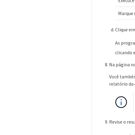
Execute 
Marque 
Clique e
As progra
clicando 
Na página no
Você também 
relatório da
Revise o res