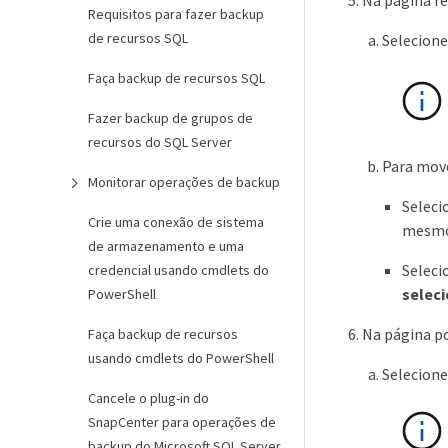
Na página re
Requisitos para fazer backup
de recursos SQL
Selecione 
Faça backup de recursos SQL
Fazer backup de grupos de
recursos do SQL Server
Para move
Monitorar operações de backup
Seleci
Crie uma conexão de sistema
mesmo 
de armazenamento e uma
Seleci
credencial usando cmdlets do
selec
PowerShell
Na página po
Faça backup de recursos
usando cmdlets do PowerShell
Selecione
Cancele o plug-in do
SnapCenter para operações de
backup do Microsoft SQL Server