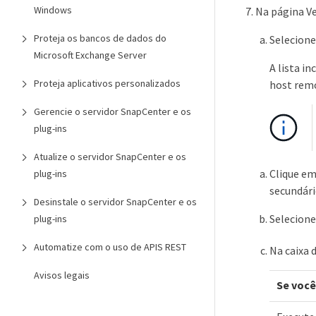
Windows
Na página Ve
Proteja os bancos de dados do
Selecione
Microsoft Exchange Server
A lista i
Proteja aplicativos personalizados
host rem
Gerencie o servidor SnapCenter e os
plug-ins
Atualize o servidor SnapCenter e os
Clique e
plug-ins
secundári
Desinstale o servidor SnapCenter e os
Selecione
plug-ins
Automatize com o uso de APIS REST
Na caixa 
Avisos legais
Se você