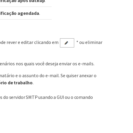
ificação após backup
.
rificação agendada
.
de rever e editar clicando em
* ou eliminar
cenários nos quais você deseja enviar os e-mails.
tário e o assunto do e-mail. Se quiser anexar o
rio de trabalho
.
hes do servidor SMTP usando a GUI ou o comando