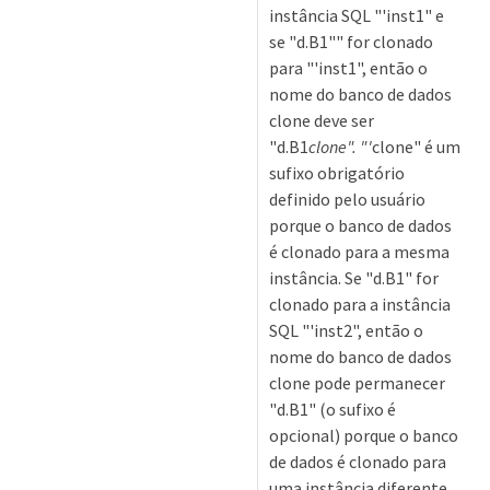
instância SQL "'inst1" e
se "d.B1"" for clonado
para "'inst1", então o
nome do banco de dados
clone deve ser
"d.B1
clone". "'
clone" é um
sufixo obrigatório
definido pelo usuário
porque o banco de dados
é clonado para a mesma
instância. Se "d.B1" for
clonado para a instância
SQL "'inst2", então o
nome do banco de dados
clone pode permanecer
"d.B1" (o sufixo é
opcional) porque o banco
de dados é clonado para
uma instância diferente.