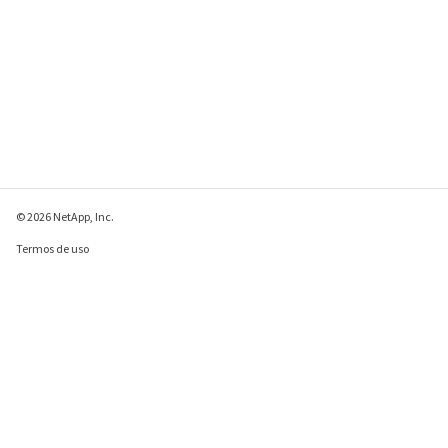
© 2026 NetApp, Inc.
Termos de uso
Política de privacidade
Política de cookies
Configurações de
cookies
Enviar comentários sobre esta página