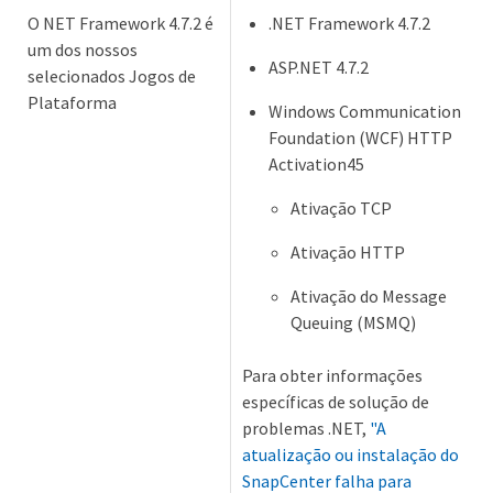
O NET Framework 4.7.2 é
.NET Framework 4.7.2
um dos nossos
ASP.NET 4.7.2
selecionados Jogos de
Plataforma
Windows Communication
Foundation (WCF) HTTP
Activation45
Ativação TCP
Ativação HTTP
Ativação do Message
Queuing (MSMQ)
Para obter informações
específicas de solução de
problemas .NET,
"A
atualização ou instalação do
SnapCenter falha para