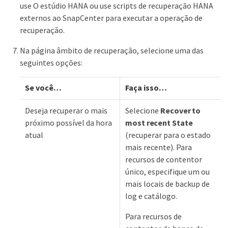
use O estúdio HANA ou use scripts de recuperação HANA
externos ao SnapCenter para executar a operação de
recuperação.
Na página âmbito de recuperação, selecione uma das
seguintes opções:
Se você…​
Faça isso…​
Deseja recuperar o mais
Selecione
Recover to
próximo possível da hora
most recent State
atual
(recuperar para o estado
mais recente). Para
recursos de contentor
único, especifique um ou
mais locais de backup de
log e catálogo.
Para recursos de