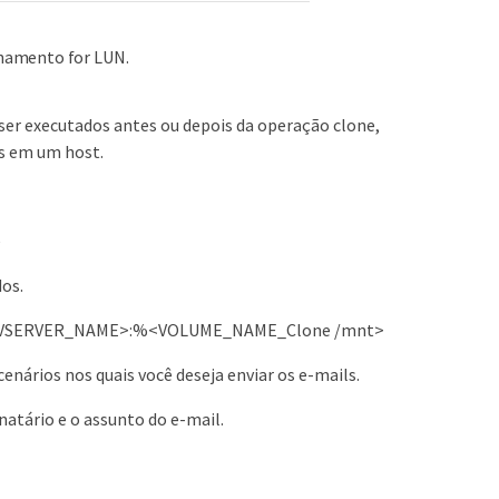
enamento for LUN.
ser executados antes ou depois da operação clone,
s em um host.
e
os.
unt<VSERVER_NAME>:%<VOLUME_NAME_Clone /mnt>
 cenários nos quais você deseja enviar os e-mails.
atário e o assunto do e-mail.