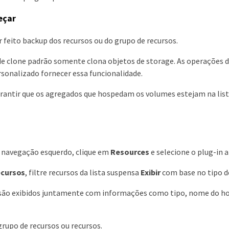
eçar
r feito backup dos recursos ou do grupo de recursos.
e clone padrão somente clona objetos de storage. As operações de
rsonalizado fornecer essa funcionalidade.
rantir que os agregados que hospedam os volumes estejam na list
e navegação esquerdo, clique em
Resources
e selecione o plug-in a
ecursos
, filtre recursos da lista suspensa
Exibir
com base no tipo de
são exibidos juntamente com informações como tipo, nome do host 
grupo de recursos ou recursos.