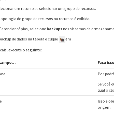
lecionar um recurso se selecionar um grupo de recursos.
topologia do grupo de recursos ou recursos é exibida.
Gerenciar cópias, selecione
backups
nos sistemas de armazenamen
backup de dados na tabela e clique
em .
cais, execute o seguinte:
 campo…​
Faça iss
lone
Por padrã
Se você q
qual o cl
ne
Isso é ob
origem.