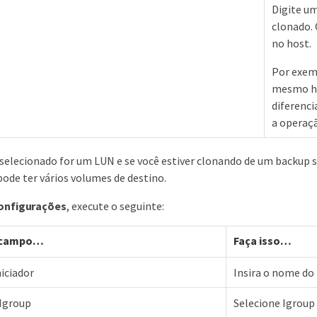
Digite um
clonado. 
no host.
Por exemp
mesmo hos
diferenci
a operaçã
 selecionado for um LUN e se você estiver clonando de um backup 
pode ter vários volumes de destino.
onfigurações
, execute o seguinte:
 campo…​
Faça isso…​
iciador
Insira o nome do
Igroup
Selecione Igroup