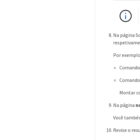
Na página Sc
respetivame
Por exemplo
Comando 
Comando P
Montar c
Na página
n
Você também 
Revise o res