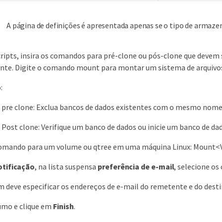
A página de definições é apresentada apenas se o tipo de armaz
ripts, insira os comandos para pré-clone ou pós-clone que devem 
nte. Digite o comando mount para montar um sistema de arquivo
:
pre clone: Exclua bancos de dados existentes com o mesmo nom
ost clone: Verifique um banco de dados ou inicie um banco de dad
omando para um volume ou qtree em uma máquina Linux: Mo
otificação
, na lista suspensa
preferência de e-mail
, selecione os
deve especificar os endereços de e-mail do remetente e do destin
umo e clique em
Finish
.