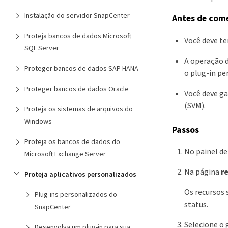
Instalação do servidor SnapCenter
Antes de com
Proteja bancos de dados Microsoft
Você deve te
SQL Server
A operação d
Proteger bancos de dados SAP HANA
o plug-in pe
Proteger bancos de dados Oracle
Você deve ga
(SVM).
Proteja os sistemas de arquivos do
Windows
Passos
Proteja os bancos de dados do
No painel d
Microsoft Exchange Server
Na página
r
Proteja aplicativos personalizados
Os recursos 
Plug-ins personalizados do
status.
SnapCenter
Selecione o 
Desenvolva um plug-in para sua