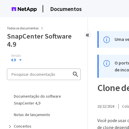
Documentos
Todos os documentos
SnapCenter Software
Uma ve
4.9
Versão
4.9
O port
de inco
Clone d
Documentação do software
SnapCenter 4,9
10/22/2024
Col
Notas de lançamento
Você pode usar 
Conceitos
de clone depend