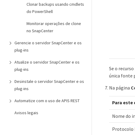
Clonar backups usando cmdlets
do PowerShell
Monitorar operações de clone
no SnapCenter
Gerencie o servidor SnapCenter e os
plug-ins
Atualize o servidor SnapCenter e os
Se o recurso
plug-ins
única fonte 
Desinstale o servidor SnapCenter e os
Na página
C
plug-ins
Automatize com o uso de APIS REST
Para este
Avisos legais
Nome do in
Protocolo 