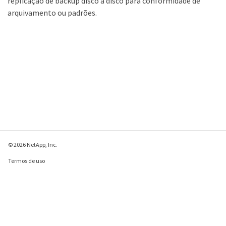
replicação de backup disco a disco para conformidade de
arquivamento ou padrões.
© 2026 NetApp, Inc.
Termos de uso
Política de privacidade
Política de cookies
Configurações de
cookies