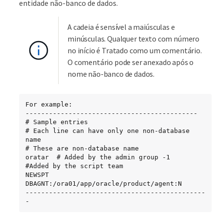
entidade não-banco de dados.
A cadeia é sensível a maiúsculas e
minúsculas. Qualquer texto com número
no início é Tratado como um comentário.
O comentário pode ser anexado após o
nome não-banco de dados.
For example:

--------------------------------------------

# Sample entries

# Each line can have only one non-database 
name

# These are non-database name

oratar  # Added by the admin group -1

#Added by the script team

NEWSPT

DBAGNT:/ora01/app/oracle/product/agent:N

----------------------------------------------
-