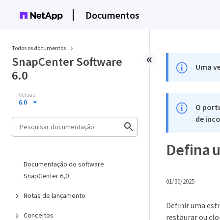
Documentos
Todos os documentos
SnapCenter Software
Uma ve
6.0
Versão
6.0
O port
de inco
Defina 
Documentação do software
SnapCenter 6,0
01/30/2025
Notas de lançamento
Definir uma estr
Conceitos
restaurar ou clo