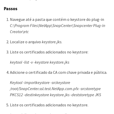
Passos
Navegue até a pasta que contém o keystore do plug-in
C:\Program Files\NetApp\SnapCenter\Snapcenter Plug-in
Creator\etc
Localize o arquivo
keystore.jks
.
Liste os certificados adicionados no keystore:
keytool -list -v -keystore keystore.jks
Adicione o certificado da CA com chave privada e pública.
Keytool -importkeystore -srckeystore
/root/SnapCenter.ssl.test.NetApp.com.pfx -srcstoretype
PKCS12 -destinkeystore keystore.jks -deststoretype JKS
Liste os certificados adicionados no keystore.