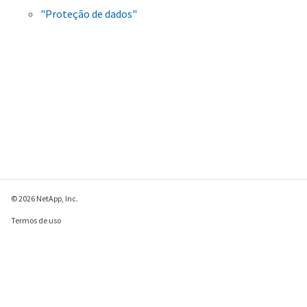
"Proteção de dados"
© 2026 NetApp, Inc.
Termos de uso
Política de privacidade
Política de cookies
Configurações de
cookies