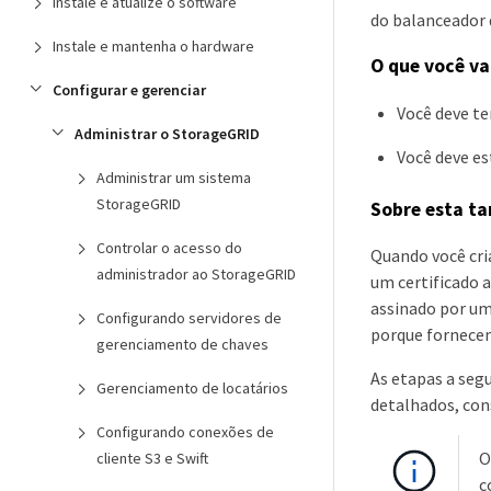
Instale e atualize o software
do balanceador 
Instale e mantenha o hardware
O que você va
Configurar e gerenciar
Você deve te
Administrar o StorageGRID
Você deve e
Administrar um sistema
StorageGRID
Sobre esta ta
Controlar o acesso do
Quando você cri
administrador ao StorageGRID
um certificado 
assinado por um
Configurando servidores de
porque fornece
gerenciamento de chaves
As etapas a seg
Gerenciamento de locatários
detalhados, con
Configurando conexões de
O
cliente S3 e Swift
c