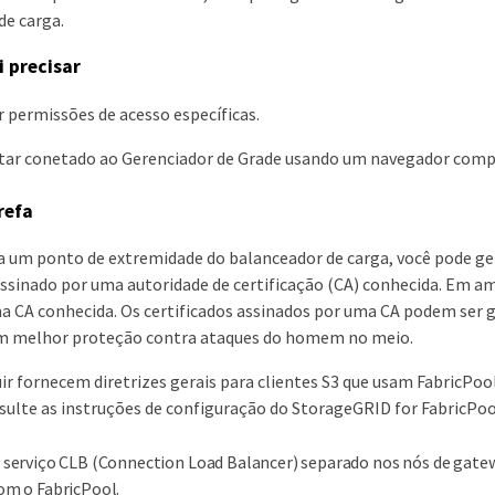
de carga.
i precisar
r permissões de acesso específicas.
star conetado ao Gerenciador de Grade usando um navegador compa
refa
a um ponto de extremidade do balanceador de carga, você pode ger
assinado por uma autoridade de certificação (CA) conhecida. Em am
a CA conhecida. Os certificados assinados por uma CA podem ser 
m melhor proteção contra ataques do homem no meio.
uir fornecem diretrizes gerais para clientes S3 que usam FabricP
sulte as instruções de configuração do StorageGRID for FabricPoo
 serviço CLB (Connection Load Balancer) separado nos nós de gate
om o FabricPool.