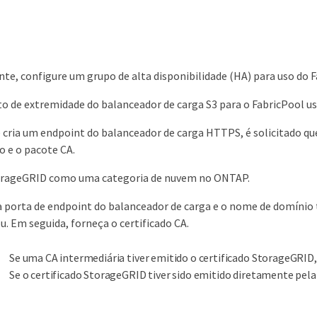
e, configure um grupo de alta disponibilidade (HA) para uso do F
o de extremidade do balanceador de carga S3 para o FabricPool us
cria um endpoint do balanceador de carga HTTPS, é solicitado que 
do e o pacote CA.
orageGRID como uma categoria de nuvem no ONTAP.
a porta de endpoint do balanceador de carga e o nome de domínio 
u. Em seguida, forneça o certificado CA.
Se uma CA intermediária tiver emitido o certificado StorageGRID, 
Se o certificado StorageGRID tiver sido emitido diretamente pela C