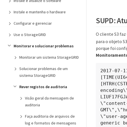
Instale e atualize o software
Instale e mantenha o hardware
SUPD: Atu
Configurar e gerenciar
O cliente S3 fa
Use o StorageGRID
para o objeto S
Monitorar e solucionar problemas
porque foi conf
Monitorament
Monitorar um sistema StorageGRID
Solucionar problemas de um
2017-07-1
sistema StorageGRID
[TIME(UI6
[HTRH(CST
Rever registos de auditoria
encoding\
LIUF17FGJ
Visão geral da mensagem de
\"content
auditoria
GMT\",\"h
\"user-ag
Faça auditoria de arquivos de
generic b
log e formatos de mensagens