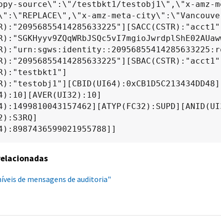
opy-source\":\"/testbkt1/testobj1\",\"x-amz-m
\":\"REPLACE\",\"x-amz-meta-city\":\"Vancouver
R):"20956855414285633225"][SACC(CSTR):"acct1"
R):"SGKHyyv9ZQqWRbJSQc5vI7mgioJwrdplShE02AUaww
R):"urn:sgws:identity::20956855414285633225:ro
R):"20956855414285633225"][SBAC(CSTR):"acct1"
R):"testbkt1"]

R):"testobj1"][CBID(UI64):0xCB1D5C213434DD48]
4):10][AVER(UI32):10]

4):1499810043157462][ATYP(FC32):SUPD][ANID(UI
2):S3RQ]

4):8987436599021955788]]
relacionadas
níveis de mensagens de auditoria"