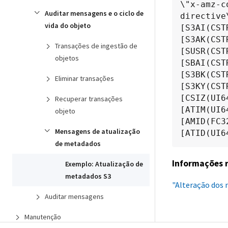
\"x-amz-c
Auditar mensagens e o ciclo de
directive
vida do objeto
[S3AI(CST
[S3AK(CST
Transações de ingestão de
[SUSR(CST
objetos
[SBAI(CST
[S3BK(CST
Eliminar transações
[S3KY(CST
[CSIZ(UI6
Recuperar transações
[ATIM(UI6
objeto
[AMID(FC3
Mensagens de atualização
[ATID(UI6
de metadados
Informações 
Exemplo: Atualização de
metadados S3
"Alteração dos 
Auditar mensagens
Manutenção