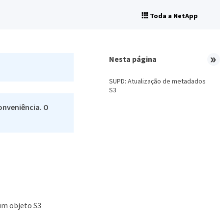
Toda a NetApp
Nesta página
SUPD: Atualização de metadados
S3
onveniência. O
um objeto S3