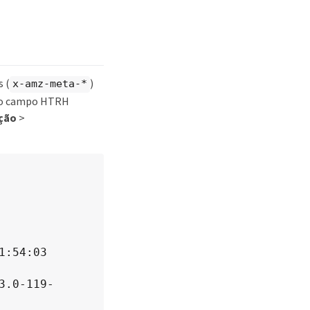
s (
)
x-amz-meta-*
s no campo HTRH
ção
>
:54:03 
3.0-119-