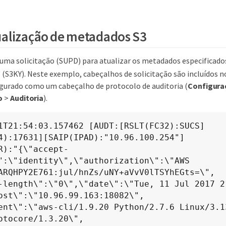
alização de metadados S3
z uma solicitação (SUPD) para atualizar os metadados especificado
3 (S3KY). Neste exemplo, cabeçalhos de solicitação são incluído
igurado como um cabeçalho de protocolo de auditoria (
Configura
o
>
Auditoria
).
1T21:54:03.157462 [AUDT:[RSLT(FC32):SUCS]
4):17631][SAIP(IPAD):"10.96.100.254"]

R):"{\"accept-
":\"identity\",\"authorization\":\"AWS 
ARQHPY2E761:jul/hnZs/uNY+aVvV0lTSYhEGts=\",

-length\":\"0\",\"date\":\"Tue, 11 Jul 2017 21
ost\":\"10.96.99.163:18082\",

ent\":\"aws-cli/1.9.20 Python/2.7.6 Linux/3.1
otocore/1.3.20\",
