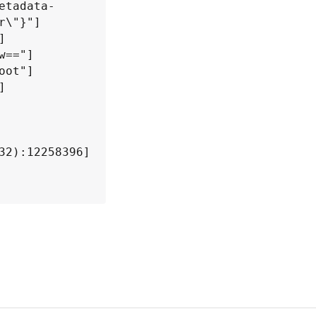
etadata-
\"}"]

]
=="]

ot"]

]
32):12258396]