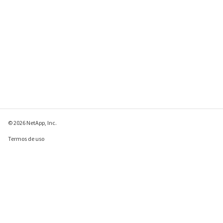
© 2026 NetApp, Inc.
Termos de uso
Política de privacidade
Política de cookies
Configurações de
cookies
Enviar comentários sobre esta página