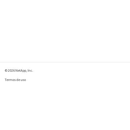
© 2026 NetApp, Inc.
Termos de uso
Política de privacidade
Política de cookies
Configurações de
cookies
Enviar comentários sobre esta página