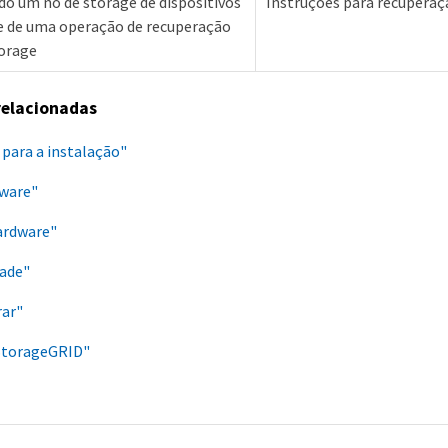
o um nó de storage de dispositivos
Instruções para recupera
 de uma operação de recuperação
torage
relacionadas
para a instalação"
dware"
ardware"
rade"
rar"
 StorageGRID"