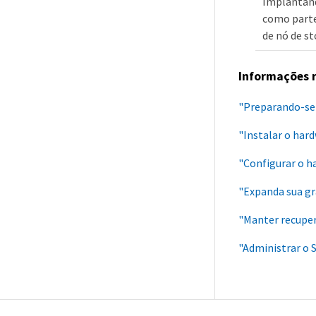
Implantand
como parte
de nó de s
Informações 
"Preparando-se 
"Instalar o har
"Configurar o h
"Expanda sua g
"Manter recupe
"Administrar o