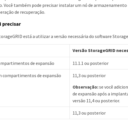
o. Você também pode precisar instalar um nó de armazenamento 
eração de recuperação.
i precisar
torageGRID está a utilizar a versão necessária do software Storag
Versão StorageGRID neces
ompartimentos de expansão
11.1.1 ou posterior
m compartimentos de expansão
11,3 ou posterior
Observação:
se você adici
de expansão após a implantaç
versão 11,4 ou posterior.
11,3 ou posterior