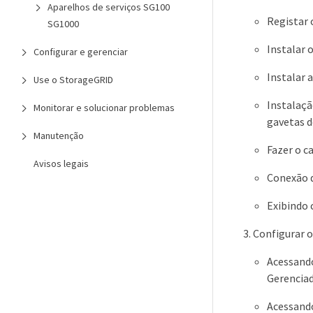
Aparelhos de serviços SG100
Registar 
SG1000
Instalar 
Configurar e gerenciar
Instalar 
Use o StorageGRID
Instalaç
Monitorar e solucionar problemas
gavetas d
Manutenção
Fazer o c
Avisos legais
Conexão d
Exibindo 
Configurar o
Acessando
Gerenciad
Acessando