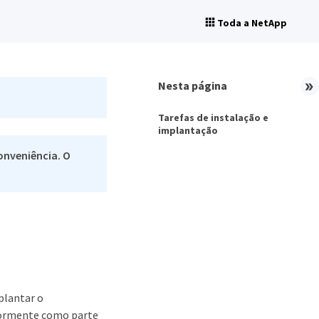
Toda a NetApp
Nesta página
Tarefas de instalação e
implantação
onveniência. O
plantar o
riormente como parte