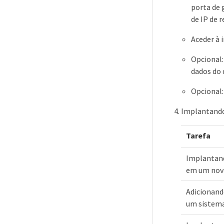
porta de
de IP de 
Aceder à 
Opcional:
dados do 
Opcional:
Implantando
Tarefa
Implantand
em um nov
Adicionand
um sistema