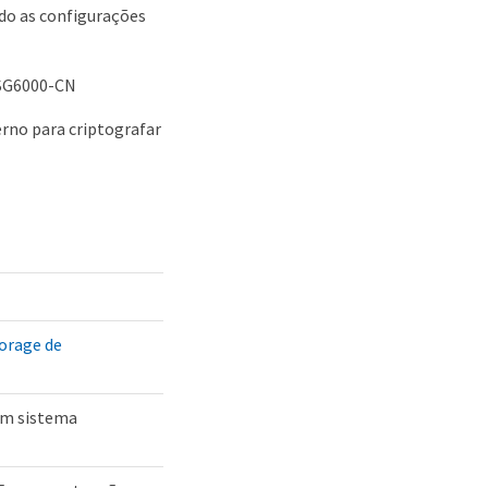
do as configurações
 SG6000-CN
erno para criptografar
orage de
um sistema