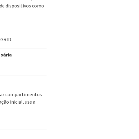
de dispositivos como
eGRID.
sária
onar compartimentos
ão inicial, use a