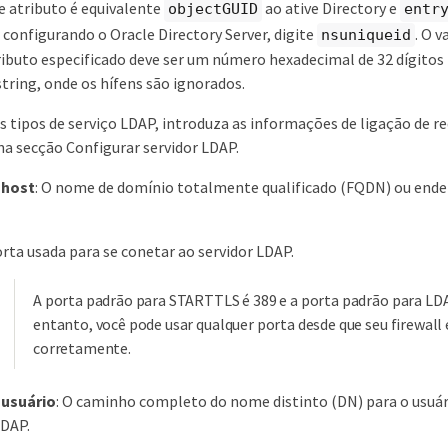
e atributo é equivalente
ao ative Directory e
objectGUID
entr
r configurando o Oracle Directory Server, digite
. O 
nsuniqueid
ributo especificado deve ser um número hexadecimal de 32 dígitos
string, onde os hífens são ignorados.
s tipos de serviço LDAP, introduza as informações de ligação de r
na secção Configurar servidor LDAP.
 host
: O nome de domínio totalmente qualificado (FQDN) ou ender
porta usada para se conetar ao servidor LDAP.
A porta padrão para STARTTLS é 389 e a porta padrão para LD
entanto, você pode usar qualquer porta desde que seu firewall
corretamente.
usuário
: O caminho completo do nome distinto (DN) para o usuár
LDAP.