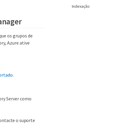
Indexação
Manager
que os grupos de
ry, Azure ative
ortado
.
tory Server como
contacte o suporte