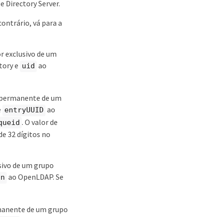
e Directory Server.
ontrário, vá para a
r exclusivo de um
tory e
ao
uid
o permanente de um
e
ao
entryUUID
. O valor de
queid
e 32 dígitos no
sivo de um grupo
ao OpenLDAP. Se
cn
rmanente de um grupo