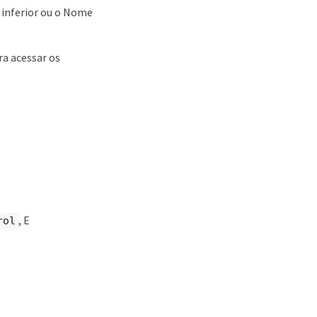
 inferior ou o Nome
ra acessar os
, E
rol