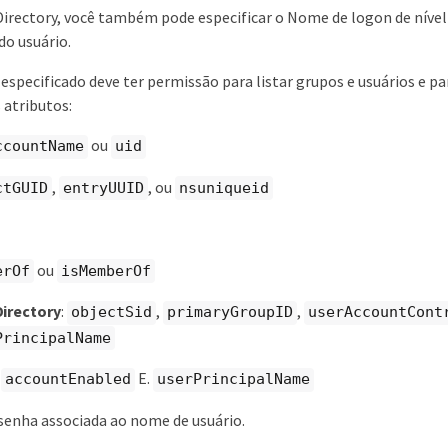
Directory, você também pode especificar o Nome de logon de nível
do usuário.
 especificado deve ter permissão para listar grupos e usuários e pa
 atributos:
ou
ccountName
uid
,
, ou
ctGUID
entryUUID
nsuniqueid
ou
erOf
isMemberOf
Directory
:
,
,
objectSid
primaryGroupID
userAccountCont
PrincipalName
:
E.
accountEnabled
userPrincipalName
 senha associada ao nome de usuário.