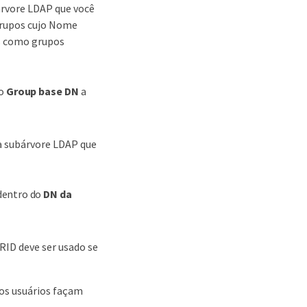
rvore LDAP que você
 grupos cujo Nome
s como grupos
do
Group base DN
a
a subárvore LDAP que
dentro do
DN da
ID deve ser usado se
os usuários façam