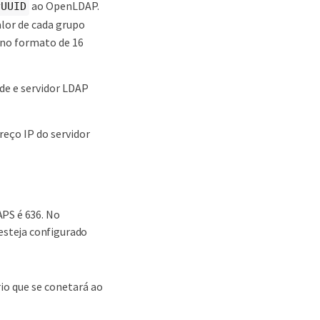
ao OpenLDAP.
yUUID
valor de cada grupo
 no formato de 16
ede e servidor LDAP
eço IP do servidor
APS é 636. No
 esteja configurado
io que se conetará ao