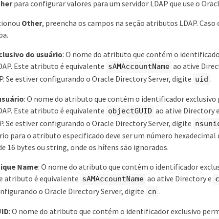
her
para configurar valores para um servidor LDAP que use o Oracl
ecionou
Other
, preencha os campos na seção atributos LDAP. Caso c
pa.
lusivo do usuário
: O nome do atributo que contém o identificado
DAP. Este atributo é equivalente
ao ative Direc
sAMAccountName
 Se estiver configurando o Oracle Directory Server, digite
.
uid
usuário
: O nome do atributo que contém o identificador exclusiv
DAP. Este atributo é equivalente
ao ative Directory 
objectGUID
 Se estiver configurando o Oracle Directory Server, digite
nsuni
rio para o atributo especificado deve ser um número hexadecimal d
e 16 bytes ou string, onde os hífens são ignorados.
nique Name
: O nome do atributo que contém o identificador exclu
e atributo é equivalente
ao ative Directory e
sAMAccountName
onfigurando o Oracle Directory Server, digite
.
cn
UID
: O nome do atributo que contém o identificador exclusivo pe