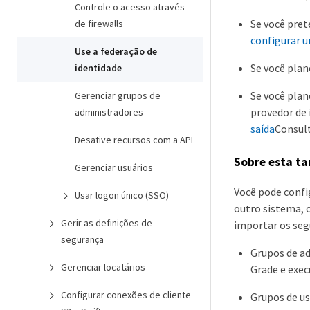
Controle o acesso através
Se você pret
de firewalls
configurar 
Use a federação de
Se você plan
identidade
Se você plan
Gerenciar grupos de
provedor de 
administradores
saída
Consult
Desative recursos com a API
Sobre esta ta
Gerenciar usuários
Você pode confi
Usar logon único (SSO)
outro sistema, 
Gerir as definições de
importar os seg
segurança
Grupos de ad
Gerenciar locatários
Grade e exec
Configurar conexões de cliente
Grupos de us