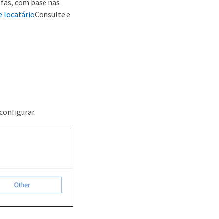
efas, com base nas
e locatário
Consulte e
configurar.