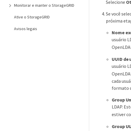
Selecione
Ot
Monitorar e manter o StorageGRID
Se você sel
Ative o StorageGRID
próxima eta
Avisos legais
Nome exc
usuário L
OpenLDAP.
UUID de 
usuário L
OpenLDAP.
cada usuá
formato d
Group U
LDAP. Est
estiver c
Group U