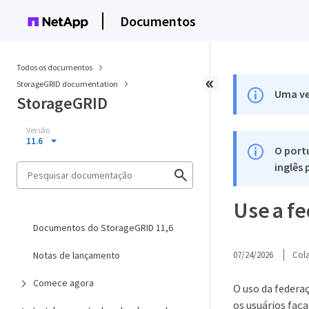
Documentos
Todos os documentos
StorageGRID documentation
Uma ve
StorageGRID
Versão
11.6
O port
inglês
Use a f
Documentos do StorageGRID 11,6
Notas de lançamento
07/24/2026
Col
Comece agora
O uso da federa
os usuários faç