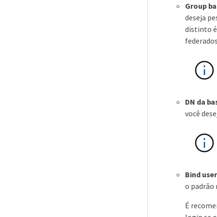
Group ba
deseja pe
distinto 
federados
DN da ba
você dese
Bind use
o padrão
É recome
login se 