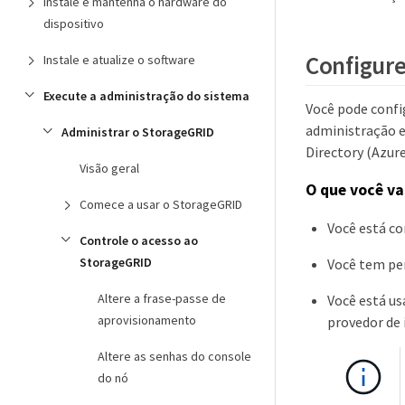
Instale e mantenha o hardware do
dispositivo
Configure
Instale e atualize o software
Execute a administração do sistema
Você pode confi
administração e
Administrar o StorageGRID
Directory (Azur
Visão geral
O que você va
Comece a usar o StorageGRID
Você está c
Controle o acesso ao
StorageGRID
Você tem per
Altere a frase-passe de
Você está us
aprovisionamento
provedor de 
Altere as senhas do console
do nó