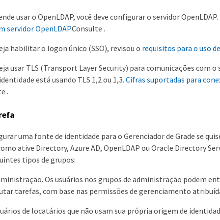
ende usar o OpenLDAP, você deve configurar o servidor OpenLDAP.
um servidor OpenLDAP
Consulte .
eja habilitar o logon único (SSO), revisou o
requisitos para o uso d
eja usar TLS (Transport Layer Security) para comunicações com o 
identidade está usando TLS 1,2 ou 1,3.
Cifras suportadas para cone
e .
refa
gurar uma fonte de identidade para o Gerenciador de Grade se qui
como ative Directory, Azure AD, OpenLDAP ou Oracle Directory Ser
uintes tipos de grupos:
ministração. Os usuários nos grupos de administração podem ent
utar tarefas, com base nas permissões de gerenciamento atribuíd
uários de locatários que não usam sua própria origem de identida