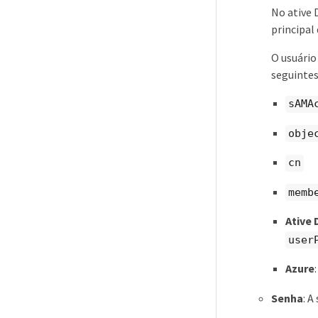
No ative 
principal 
O usuário
seguintes
sAMA
obje
cn
memb
Ative 
user
Azure
Senha
: A