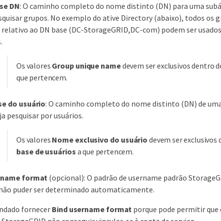
se DN
: O caminho completo do nome distinto (DN) para uma subá
squisar grupos. No exemplo do ative Directory (abaixo), todos os
é relativo ao DN base (DC-StorageGRID,DC-com) podem ser usado
.
Os valores
Group unique name
devem ser exclusivos dentro 
que pertencem.
se do usuário
: O caminho completo do nome distinto (DN) de um
ja pesquisar por usuários.
Os valores
Nome exclusivo do usuário
devem ser exclusivos 
base de usuários
a que pertencem.
rname format
(opcional): O padrão de username padrão StorageGR
 não puder ser determinado automaticamente.
ndado fornecer
Bind username format
porque pode permitir que 
o StorageGRID não conseguir vincular-se à conta de serviço.