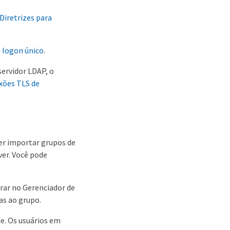
Diretrizes para
e logon único
.
servidor LDAP, o
xões TLS de
ser importar grupos de
ver. Você pode
rar no Gerenciador de
as ao grupo.
de. Os usuários em