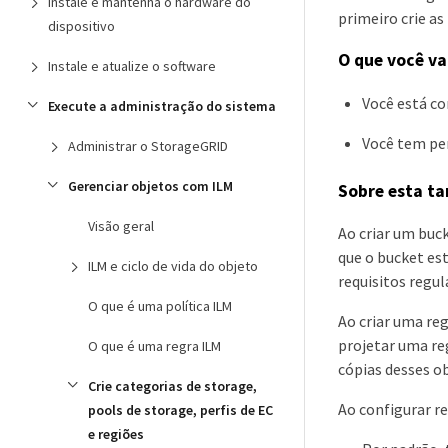
Instale e mantenha o hardware do
primeiro crie a
dispositivo
O que você va
Instale e atualize o software
Você está c
Execute a administração do sistema
Você tem per
Administrar o StorageGRID
Gerenciar objetos com ILM
Sobre esta ta
Visão geral
Ao criar um buck
que o bucket es
ILM e ciclo de vida do objeto
requisitos regul
O que é uma política ILM
Ao criar uma re
projetar uma reg
O que é uma regra ILM
cópias desses o
Crie categorias de storage,
Ao configurar re
pools de storage, perfis de EC
e regiões