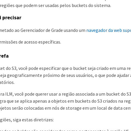
s regiões que podem ser usadas pelos buckets do sistema.
i precisar
onetado ao Gerenciador de Grade usando um
navegador da web sup
missões de acesso específicas.
refa
et do S3, você pode especificar que o bucket seja criado em uma r
teja geograficamente próximo de seus usuários, o que pode ajudar 
atórios.
gra ILM, você pode querer usar a região associada a um bucket do 
ra que se aplica apenas a objetos em buckets do S3 criados na reg
bjetos serão colocadas em nós de storage em um local de data cent
giões, siga estas diretrizes: