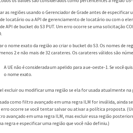
todos os baldes são considerados como pertencentes à região US-
iar as regiões usando o Gerenciador de Grade antes de especificar
de locatário ou a API de gerenciamento de locatário ou com o el
 de API de bucket do S3 PUT. Um erro ocorre se uma solicitação C
.
ar o nome exato da região ao criar o bucket do S3. Os nomes de re
menos 2 e não mais de 32 carateres. Os carateres válidos são númer
A UE não é considerada um apelido para a ue-oeste-1. Se você quise
o nome exato.
el excluir ou modificar uma região se ela for usada atualmente na p
usada como filtro avançado em uma regra ILM for inválida, ainda se
erro ocorre se você tentar salvar ou ativar a política proposta. (
ro avançado em uma regra ILM, mas excluir essa região posterior
ma regra e especificar uma região que você não definiu.)