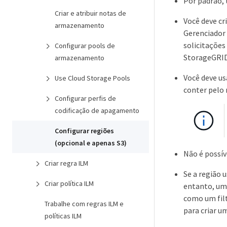
Por padrão, 
Criar e atribuir notas de
Você deve cr
armazenamento
Gerenciador 
solicitações
Configurar pools de
StorageGRID
armazenamento
Você deve us
Use Cloud Storage Pools
conter pelo 
Configurar perfis de
codificação de apagamento
Configurar regiões
(opcional e apenas S3)
Não é possív
Criar regra ILM
Se a região 
Criar política ILM
entanto, um 
como um filt
Trabalhe com regras ILM e
para criar u
políticas ILM