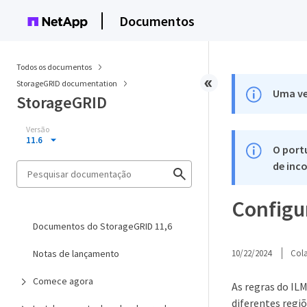
Documentos
Todos os documentos
StorageGRID documentation
Uma ve
StorageGRID
Versão
11.6
O port
de inco
Configur
Documentos do StorageGRID 11,6
Notas de lançamento
10/22/2024
Col
Comece agora
As regras do IL
diferentes regi