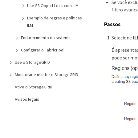
Se você excl
Use S3 Object Lock com ILM
filtro avanç
Exemplo de regras e políticas
Passos
ILM
Selecione
IL
Endurecimento do sistema
É apresentad
Configurar o FabricPool
pode ser mod
Use o StorageGRID
Monitorar e manter o StorageGRID
Ative o StorageGRID
Avisos legais