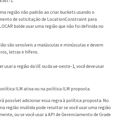
East-1.
 uma região não padrão ao criar buckets usando o
emento de solicitação de LocationConstraint para
OLOCAR balde usar uma região que não foi definida no
gião são sensíveis a maiúsculas e minúsculas e devem
os, letras e hífens.
r usar a região da UE ou da ue-oeste-1, você deve usar
olítica ILM ativa ou na política ILM proposta.
rá possível adicionar essa regra à política proposta. No
Uma região inválida pode resultar se você usar uma região
mente, ou se você usar a API de Gerenciamento de Grade