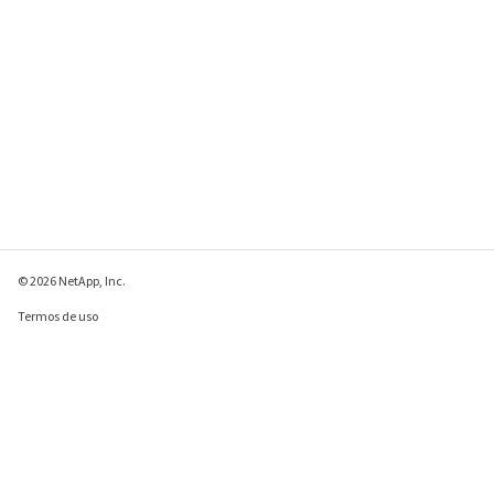
© 2026 NetApp, Inc.
Termos de uso
Política de privacidade
Política de cookies
Configurações de
cookies
Enviar comentários sobre esta página