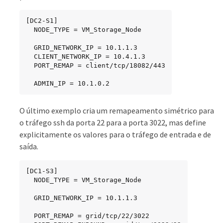
[DC2-S1]

  NODE_TYPE = VM_Storage_Node

  GRID_NETWORK_IP = 10.1.1.3

  CLIENT_NETWORK_IP = 10.4.1.3

  PORT_REMAP = client/tcp/18082/443

  ADMIN_IP = 10.1.0.2
O último exemplo cria um remapeamento simétrico para
o tráfego ssh da porta 22 para a porta 3022, mas define
explicitamente os valores para o tráfego de entrada e de
saída.
[DC1-S3]

  NODE_TYPE = VM_Storage_Node

  GRID_NETWORK_IP = 10.1.1.3

  PORT_REMAP = grid/tcp/22/3022
