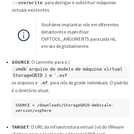
para desligar e substituir máquinas
--overwrite
virtuais existentes.
Você deve implantar nós em diferentes
datastores e especificar
OVFTOOL_ARGUMENTS para cada nó,
em vez de globalmente.
SOURCE
: O caminho para o (
.vmdk`arquivo de modelo de máquina virtual
StorageGRID ) e `.ovf
os arquivos e
para nós de grade individuais. O padrão
.mf
é o diretório atual.
SOURCE = /downloads/StorageGRID-Webscale-
version
/vsphere
TARGET
: O URL da infraestrutura virtual (vi) do VMware
vSphere para o local onde o StorageGRID será