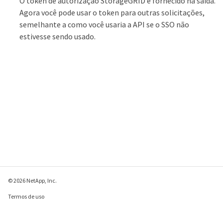
O token de autorização StorageGRID é fornecido na saída.
Agora você pode usar o token para outras solicitações,
semelhante a como você usaria a API se o SSO não
estivesse sendo usado.
© 2026 NetApp, Inc.
Termos de uso
Política de privacidade