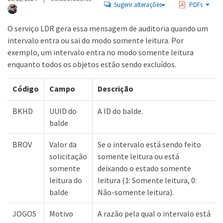
Sugerir alterações
PDFs
O serviço LDR gera essa mensagem de auditoria quando um
intervalo entra ou sai do modo somente leitura. Por
exemplo, um intervalo entra no modo somente leitura
enquanto todos os objetos estão sendo excluídos.
Código
Campo
Descrição
BKHD
UUID do
A ID do balde.
balde
BROV
Valor da
Se o intervalo está sendo feito
solicitação
somente leitura ou está
somente
deixando o estado somente
leitura do
leitura (1: Somente leitura, 0:
balde
Não-somente leitura).
JOGOS
Motivo
A razão pela qual o intervalo está