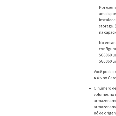
Por exemp
um dispos
instalada
storage. 
na capaci
No entant
configura
SG6060 u
SG6060 um
Você pode ex
NÓS
no Gere
O número de 
volumes no 
armazenamen
armazenamen
nó de orige