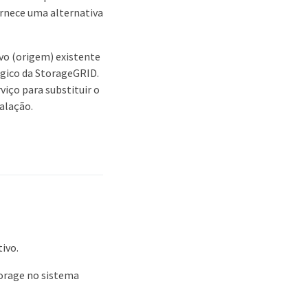
ornece uma alternativa
vo (origem) existente
ógico da StorageGRID.
viço para substituir o
alação.
ivo.
orage no sistema