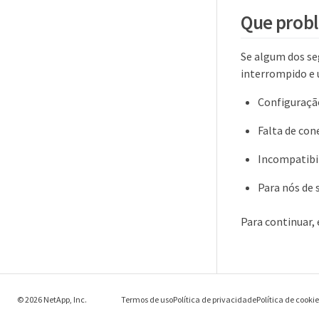
Que prob
Se algum dos se
interrompido e
Configuração
Falta de con
Incompatibil
Para nós de 
Para continuar,
© 2026 NetApp, Inc.
Termos de uso
Política de privacidade
Política de cooki