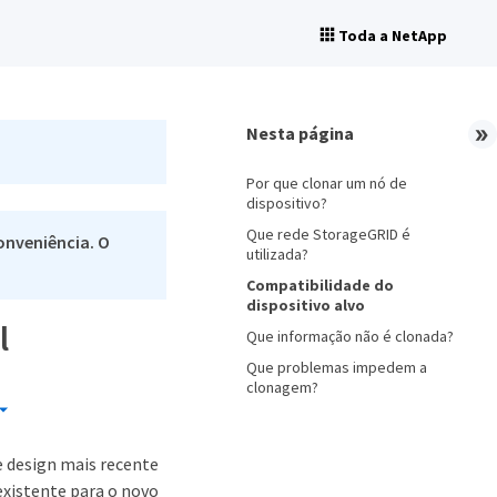
Toda a NetApp
Nesta página
Por que clonar um nó de
dispositivo?
Que rede StorageGRID é
onveniência. O
utilizada?
Compatibilidade do
dispositivo alvo
l
Que informação não é clonada?
Que problemas impedem a
clonagem?
e design mais recente
existente para o novo