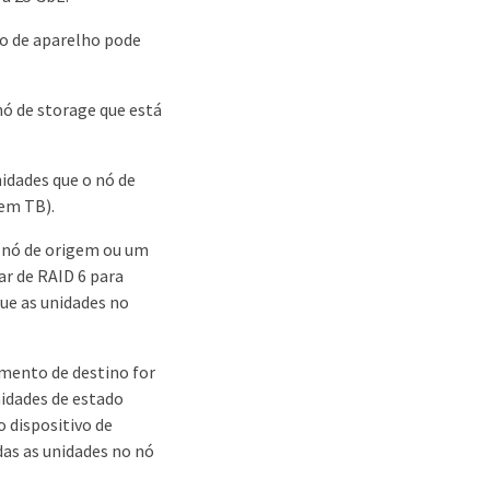
po de aparelho pode
nó de storage que está
idades que o nó de
(em TB).
o nó de origem ou um
r de RAID 6 para
ue as unidades no
mento de destino for
nidades de estado
 dispositivo de
das as unidades no nó