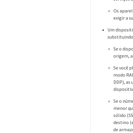
Os aparel
exigir a 
Um dispositi
substituindo
Se o disp
origem, a
Se você p
modo RAI
DDP), as 
dispositi
Se o núme
menor que
sólido (S
destino (
de armaz