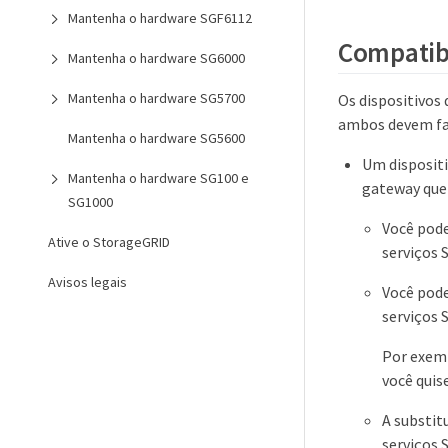
Mantenha o hardware SGF6112
Compatibi
Mantenha o hardware SG6000
Mantenha o hardware SG5700
Os dispositivos
ambos devem fa
Mantenha o hardware SG5600
Um dispositi
Mantenha o hardware SG100 e
gateway que 
SG1000
Você pode
Ative o StorageGRID
serviços 
Avisos legais
Você pode
serviços 
Por exemp
você quis
A substit
serviços 