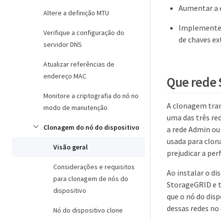
Aumentar a e
Altere a definição MTU
Implemente c
Verifique a configuração do
de chaves ex
servidor DNS
Atualizar referências de
endereço MAC
Que rede 
Monitore a criptografia do nó no
A clonagem tran
modo de manutenção
uma das três re
Clonagem do nó do dispositivo
a rede Admin ou 
usada para clon
Visão geral
prejudicar a pe
Considerações e requisitos
Ao instalar o di
para clonagem de nós do
StorageGRID e t
dispositivo
que o nó do disp
dessas redes no 
Nó do dispositivo clone