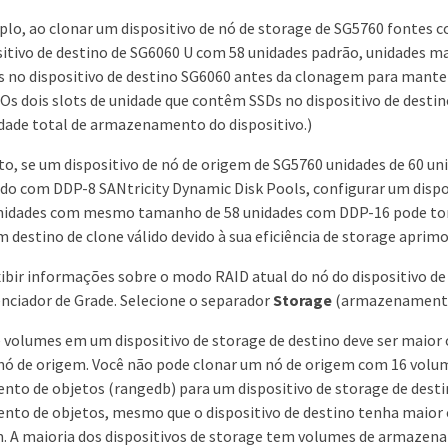
lo, ao clonar um dispositivo de nó de storage de SG5760 fontes 
itivo de destino de SG6060 U com 58 unidades padrão, unidades m
s no dispositivo de destino SG6060 antes da clonagem para mante
(Os dois slots de unidade que contêm SSDs no dispositivo de destin
dade total de armazenamento do dispositivo.)
o, se um dispositivo de nó de origem de SG5760 unidades de 60 uni
do com DDP-8 SANtricity Dynamic Disk Pools, configurar um dispos
nidades com mesmo tamanho de 58 unidades com DDP-16 pode torn
 destino de clone válido devido à sua eficiência de storage aprimo
ibir informações sobre o modo RAID atual do nó do dispositivo d
nciador de Grade. Selecione o separador
Storage
(armazenamento)
volumes em um dispositivo de storage de destino deve ser maior 
nó de origem. Você não pode clonar um nó de origem com 16 volu
to de objetos (rangedb) para um dispositivo de storage de dest
to de objetos, mesmo que o dispositivo de destino tenha maior 
m. A maioria dos dispositivos de storage tem volumes de armazen