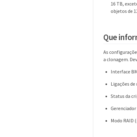
16 TB, exce
objetos de 1
Que infor
As configurações
a clonagem. Deve
Interface B
Ligações de 
Status da cr
Gerenciador 
Modo RAID (