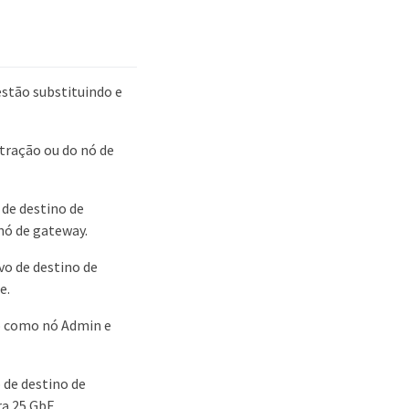
estão substituindo e
stração ou do nó de
 de destino de
nó de gateway.
vo de destino de
e.
do como nó Admin e
 de destino de
ra 25 GbE.