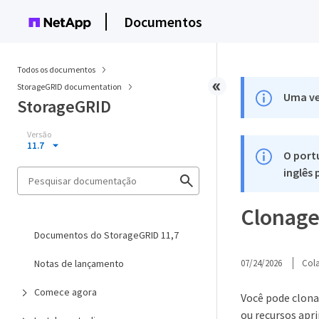
Documentos
Todos os documentos
StorageGRID documentation
Uma ve
StorageGRID
Versão
11.7
O port
inglês
Clonagem
Documentos do StorageGRID 11,7
Notas de lançamento
07/24/2026
Col
Comece agora
Você pode clona
ou recursos apr