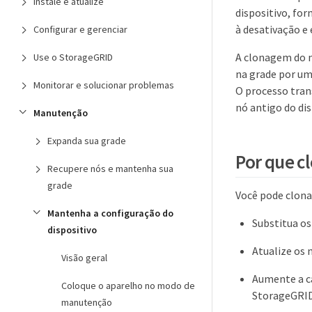
Instale e atualize
dispositivo, for
à desativação e 
Configurar e gerenciar
A clonagem do n
Use o StorageGRID
na grade por um
Monitorar e solucionar problemas
O processo tran
nó antigo do di
Manutenção
Expanda sua grade
Por que c
Recupere nós e mantenha sua
grade
Você pode clonar
Mantenha a configuração do
Substitua os
dispositivo
Atualize os 
Visão geral
Aumente a c
Coloque o aparelho no modo de
StorageGRID
manutenção