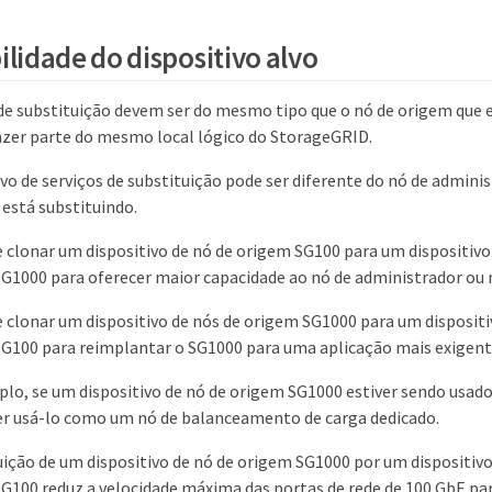
lidade do dispositivo alvo
 de substituição devem ser do mesmo tipo que o nó de origem que 
zer parte do mesmo local lógico do StorageGRID.
vo de serviços de substituição pode ser diferente do nó de admini
está substituindo.
 clonar um dispositivo de nó de origem SG100 para um dispositivo
SG1000 para oferecer maior capacidade ao nó de administrador ou 
 clonar um dispositivo de nós de origem SG1000 para um dispositi
SG100 para reimplantar o SG1000 para uma aplicação mais exigent
lo, se um dispositivo de nó de origem SG1000 estiver sendo usa
er usá-lo como um nó de balanceamento de carga dedicado.
uição de um dispositivo de nó de origem SG1000 por um dispositivo
SG100 reduz a velocidade máxima das portas de rede de 100 GbE pa