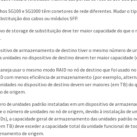
hos SG100 e SG1000 têm conetores de rede diferentes. Mudar o ti
substituição dos cabos ou módulos SFP.
vo de storage de substituição deve ter maior capacidade do que o 
.
ositivo de armazenamento de destino tiver o mesmo número de un
s unidades no dispositivo de destino devem ter maior capacidade 
laneja usar o mesmo modo RAID no nó de destino que foi usado n
D com menos eficiência de armazenamento (por exemplo, alterna
unidades no dispositivo de destino devem ser maiores (em TB) do q
vo de origem.
ro de unidades padrão instaladas em um dispositivo de armazena
 o número de unidades no nó de origem, devido à instalação de u
SDs), a capacidade geral de armazenamento das unidades padrão no
em TB) deve exceder a capacidade total da unidade funcional de to
enamento de origem.