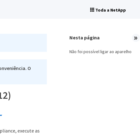
Toda a NetApp
Nesta página
Não foi possível ligar ao aparelho
onveniência. O
12)
liance, execute as