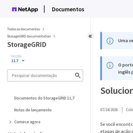
Documentos
Todos os documentos
StorageGRID documentation
Uma ve
StorageGRID
Versão
11.7
O port
inglês
Solucio
Documentos do StorageGRID 11,7
Notas de lançamento
07/24/2026
Col
Comece agora
Se você encontr
etapas de ação c