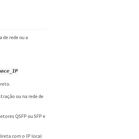
a de rede ou a
ance_IP
reto.
stração ou na rede de
scetores QSFP ou SFP e
ireta com o IP local