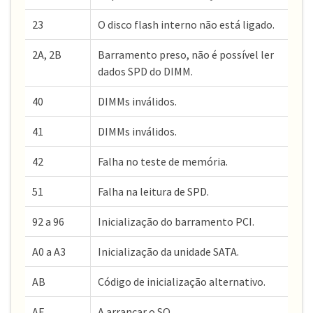
23
O disco flash interno não está ligado.
2A, 2B
Barramento preso, não é possível ler
dados SPD do DIMM.
40
DIMMs inválidos.
41
DIMMs inválidos.
42
Falha no teste de memória.
51
Falha na leitura de SPD.
92 a 96
Inicialização do barramento PCI.
A0 a A3
Inicialização da unidade SATA.
AB
Código de inicialização alternativo.
AE
A arrancar o SO.