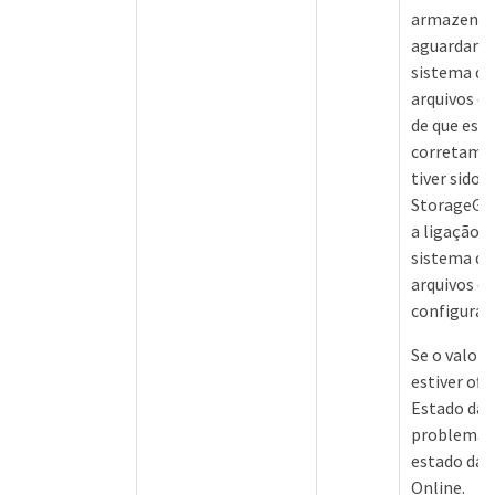
armazenam
aguardar o 
sistema d
arquivos ex
de que está
corretamen
tiver sido 
StorageGRI
a ligação d
sistema d
arquivos ex
configurad
Se o valor 
estiver offl
Estado da l
problemas 
estado da l
Online.