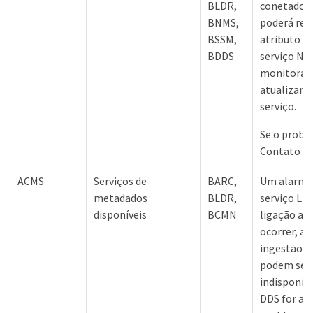
BLDR,
conetados,
BNMS,
poderá rela
BSSM,
atributo ao
BDDS
serviço NM
monitorar 
atualizar a
serviço.
Se o probl
Contato co
ACMS
Serviços de
BARC,
Um alarme
metadados
BLDR,
serviço LD
disponíveis
BCMN
ligação a u
ocorrer, as
ingestão o
podem ser 
indisponibi
DDS for ap