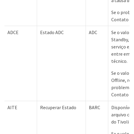
a causa do 
Se o probl
Contato co
ADCE
Estado ADC
ADC
Se o valor 
Standby, c
serviço e, 
entre em C
técnico.
Se o valor 
Offline, rei
problema p
Contato co
AITE
Recuperar Estado
BARC
Disponível
arquivo co
do Tivoli 
Se o valor 