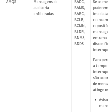
AMQS
Mensagens de
BADC,
Se as mens
auditoria
BAMS,
puderem s
enfileiradas
BARC,
imediatam
BCLB,
reencamin
BCMN,
repositório
BLDR,
mensagens
BNMS,
em uma fila
BDDS
discos fica
interrupçõ
Para permi
a tempo pa
interrupçã
são aciona
de mensage
atinge os s
Aviso: 
mensa