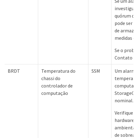
Se um alar
investigue
quórum de 
pode ser u
de armaze
medidas co
Se o probl
Contato co
BRDT
Temperatura do
SSM
Um alarme 
chassi do
temperatur
controlador de
computaçã
computação
StorageGRI
nominal.
Verifique 
hardware 
ambientais
de sobreaq