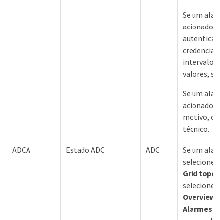
Se um alar
acionado d
autenticaçã
credenciais
intervalo d
valores, se
Se um alar
acionado d
motivo, co
técnico.
ADCA
Estado ADC
ADC
Se um alar
selecione
Grid topo
selecione
s
Overview
Alarmes
>