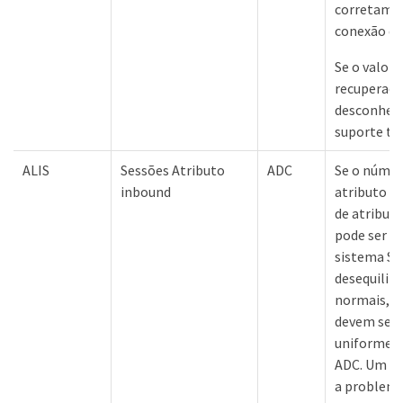
corretamen
conexão de
Se o valor 
recuperação
desconheci
suporte té
ALIS
Sessões Atributo
ADC
Se o númer
inbound
atributo d
de atribut
pode ser u
sistema St
desequilib
normais, a
devem ser d
uniformeme
ADC. Um de
a problem