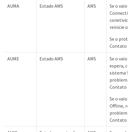
AUMA
Estado AMS
AMS
Se o valor 
Connectivit
conetivida
reinicie o 
Se o probl
Contato co
AUME
Estado AMS
AMS
Se o valor
espera, co
sistema St
problema p
Contato co
Se o valor 
Offline, rei
problema p
Contato co