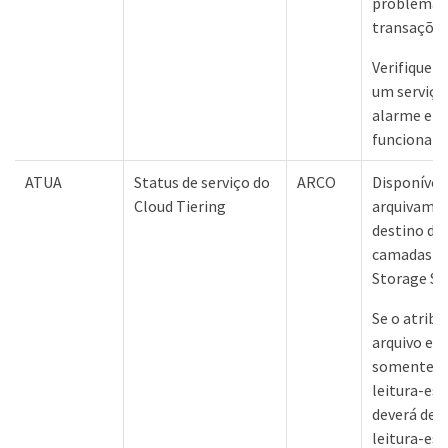
problema t
transações
Verifique e
um serviço
alarme e de
funcionali
ATUA
Status de serviço do
ARCO
Disponível
Cloud Tiering
arquivamen
destino de
camadas na
Storage Ser
Se o atribu
arquivo es
somente le
leitura-esc
deverá def
leitura-esc