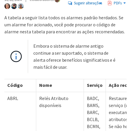
Sugerir alterações
PDFs
A tabela a seguir lista todos os alarmes padrão herdados. Se
um alarme for acionado, você pode procurar o código de
alarme nesta tabela para encontrar as ações recomendadas.
Embora o sistema de alarme antigo
continue a ser suportado, o sistema de
alerta oferece benefícios significativos e é
mais fácil de usar.
Código
Nome
Serviço
Ação rec
ABRL
Relés Atributo
BADC,
Restaure a
disponíveis
BAMS,
serviço (u
BARC,
executando
BCLB,
atributos o
BCMN,
Se não houv