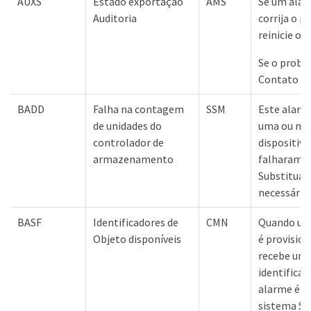
AUXS
Estado exportação
AMS
Se um alar
Auditoria
corrija o 
reinicie o 
Se o probl
Contato co
BADD
Falha na contagem
SSM
Este alarm
de unidades do
uma ou mai
controlador de
dispositiv
armazenamento
falharam ou
Substitua 
necessário.
BASF
Identificadores de
CMN
Quando um
Objeto disponíveis
é provisio
recebe um 
identificad
alarme é a
sistema S