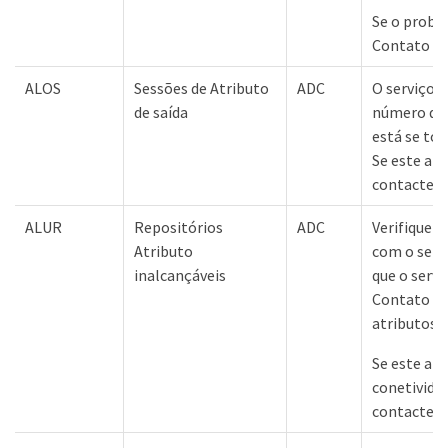
Se o probl
Contato co
ALOS
Sessões de Atributo
ADC
O serviço 
de saída
número de 
está se to
Se este al
contacte a 
ALUR
Repositórios
ADC
Verifique a
Atributo
com o serv
inalcançáveis
que o serv
Contato co
atributos.
Se este ala
conetividad
contacte o