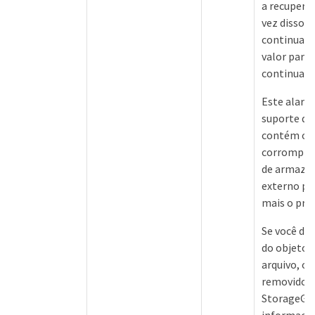
a recupera
vez disso, 
continuame
valor para 
continua a
Este alarm
suporte d
contém os 
corrompido
de armaze
externo pa
mais o pro
Se você de
do objeto 
arquivo, o 
removido d
StorageGRI