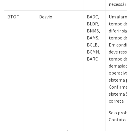
necessário,
BTOF
Desvio
BADC,
Um alarme 
BLDR,
tempo de s
BNMS,
diferir sig
BAMS,
tempo do s
BCLB,
Em condiçõ
BCMN,
deve ressin
BARC
tempo de s
demasiado
operativo,
sistema po
Confirme s
sistema St
correta.
Se o probl
Contato co