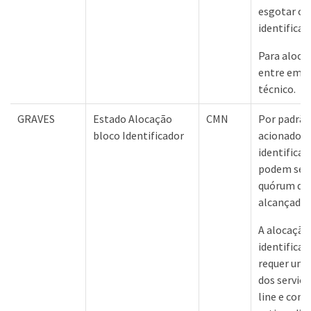
esgotar o 
identificad
Para alocar
entre em C
técnico.
GRAVES
Estado Alocação
CMN
Por padrão
bloco Identificador
acionado q
identificad
podem ser 
quórum de 
alcançado.
A alocação
identifica
requer um 
dos serviço
line e con