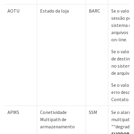
AOTU
Estado da loja
BARC
Se o valor 
sessão perd
sistema d
arquivos e
on-line.
Se o valor 
de destino)
no sistem
de arquivos
Se o valor 
erro desco
Contato co
APMS
Conetividade
SSM
Se o alarm
Multipath de
multipath
armazenamento
""degradad
SUPPORT