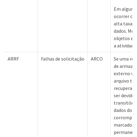
Em alguns 
ocorrer co
alta taxa d
dados. Mon
objetos en
a atividade
ARRF
Falhas de solicitação
ARCO
Se uma rec
de armaze
externo vis
arquivo te
recuperaçã
ser devido
transitório
dados do o
corrompido
marcados 
permanente