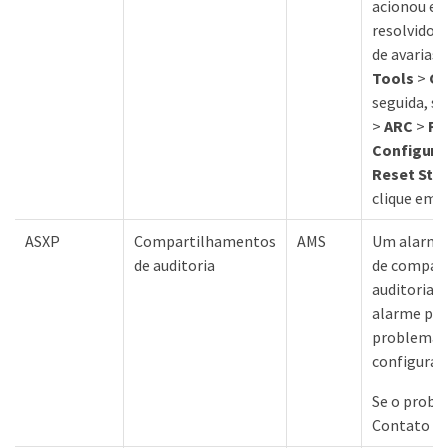
acionou es
resolvido,
de avarias.
Tools
>
Gr
seguida, s
>
ARC
>
Re
Configura
Reset Stor
clique em
ASXP
Compartilhamentos
AMS
Um alarme 
de auditoria
de compar
auditoria f
alarme pod
problema c
configuraç
Se o probl
Contato co