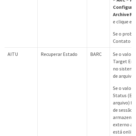
Configura
Archive Re
e clique e
Se o probl
Contato co
AITU
Recuperar Estado
BARC
Se o valor 
Target Erro
no sistem
de arquivos
Se o valor 
Status (Es
arquivo) fo
de sessão),
armazenam
externo alv
está online