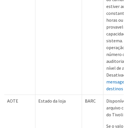
estiver a
constante
horas ou di
provavelme
capacidade 
sistema. R
operação d
número de
auditoria r
nível de au
Desativado
mensagens 
destinos d
AOTE
Estado da loja
BARC
Disponível
arquivo co
do Tivoli 
Se o valor 