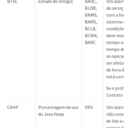
BTSE
Estado do relógio
BADC,
Um alarme 
BLDR,
do serviço 
BNMS,
com a hora
BAMS,
sistema op
BCLB,
condições 
BCMN,
deve ressin
BARC
tempo se d
tempo do s
as operaçõ
ser afetada
de hora do
está corret
Se o probl
Contato co
CAHP
Porcentagem de uso
DDS
Um alarme 
do Java Heap
não conseg
de lixo a u
espaço de 