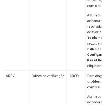
informaçõe
com o supo
Assim que 
acionou es
resolvido,
de avarias.
Tools
>
Gr
seguida, s
>
ARC
>
Re
Configura
Reset Requ
clique em
ARRV
Falhas de verificação
ARCO
Para diagno
problema,
com o supo
Assim que 
acionou es