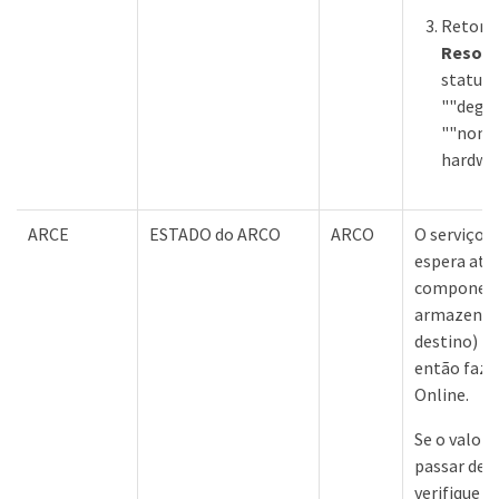
Retorn
Resour
status 
""degr
""nomi
hardwa
ARCE
ESTADO do ARCO
ARCO
O serviço 
espera até
componente
armazenam
destino) te
então faz 
Online.
Se o valor
passar de 
verifique o