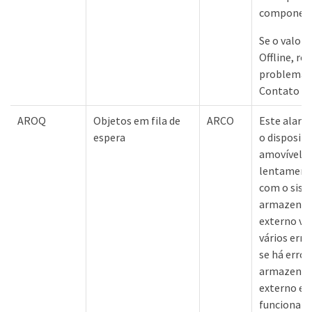
component
Se o valor 
Offline, rei
problema p
Contato co
AROQ
Objetos em fila de
ARCO
Este alarm
espera
o disposit
amovível es
lentamente
com o sist
armazenam
externo vi
vários erros
se há erros
armazenam
externo e v
funcionand