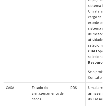
sistema fu
Um alarme 
carga de tr
excede os r
sistema p
de metadad
atividade d
selecione
Grid topo
selecione
s
Resource
Se o probl
Contato co
CASA
Estado do
DDS
Um alarme 
armazenamento de
armazenam
dados
do Cassandr