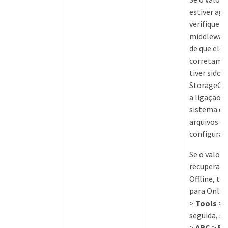
estiver ag
verifique o
middleware
de que ele
corretamen
tiver sido 
StorageGRI
a ligação d
sistema d
arquivos ex
configurad
Se o valor 
recuperaçã
Offline, te
para Onlin
>
Tools
>
seguida, s
>
ARC
>
Re