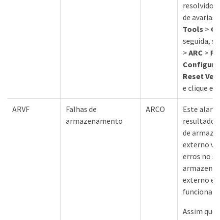
resolvido,
de avarias.
Tools
>
Gr
seguida, s
>
ARC
>
Re
Configura
Reset Veri
e clique e
ARVF
Falhas de
ARCO
Este alarm
armazenamento
resultado 
de armaze
externo vis
erros no s
armazenam
externo e v
funcionand
Assim que 