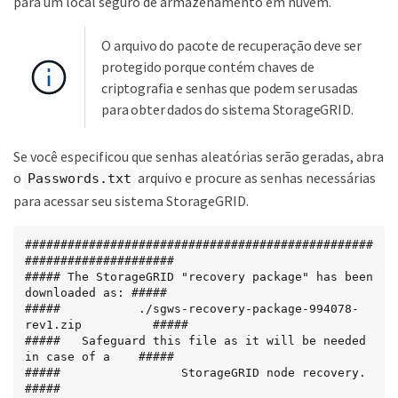
para um local seguro de armazenamento em nuvem.
O arquivo do pacote de recuperação deve ser
protegido porque contém chaves de
criptografia e senhas que podem ser usadas
para obter dados do sistema StorageGRID.
Se você especificou que senhas aleatórias serão geradas, abra
o
arquivo e procure as senhas necessárias
Passwords.txt
para acessar seu sistema StorageGRID.
#################################################
#####################

##### The StorageGRID "recovery package" has been 
downloaded as: #####

#####           ./sgws-recovery-package-994078-
rev1.zip          #####

#####   Safeguard this file as it will be needed 
in case of a    #####

#####                 StorageGRID node recovery.                 
#####
