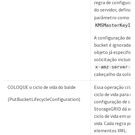
regra de configuraç
do servidor, defina 
parâmetro como
A
KMSMasterKeyID
A configuração de c
bucket é ignorada se
objeto já especificar
solicitação incluir o
x-amz-server-s
cabeçalho da solici
COLOQUE o ciclo de vida do balde
Essa operação cria
ciclo de vida para o
(PutBucketLifecycleConfiguration)
configuração de cicl
StorageGRID dá supo
ciclo de vida em uma
vida. Cada regra pod
elementos XML: