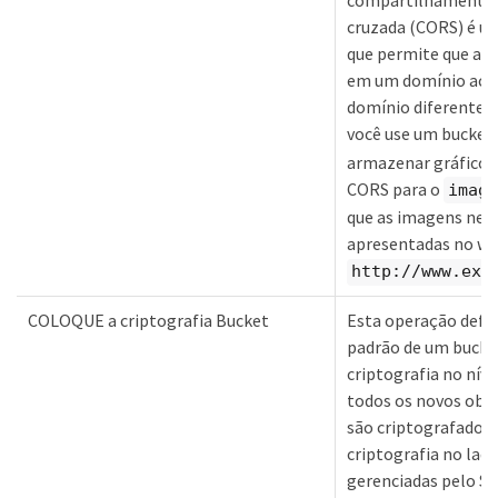
compartilhamento d
cruzada (CORS) é u
que permite que apl
em um domínio ace
domínio diferente.
você use um bucke
armazenar gráficos.
CORS para o
image
que as imagens ness
apresentadas no we
http://www.exa
COLOQUE a criptografia Bucket
Esta operação defin
padrão de um bucke
criptografia no níve
todos os novos obje
são criptografados
criptografia no lad
gerenciadas pelo St