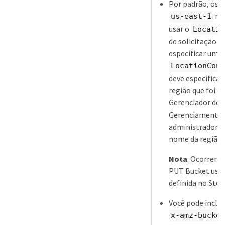
Por padrão, os i
reg
us-east-1
usar o
Locatio
de solicitação n
especificar uma 
LocationCons
deve especifica
região que foi d
Gerenciador de G
Gerenciamento d
administrador d
nome da região q
Nota
: Ocorrerá 
PUT Bucket usar
definida no Sto
Você pode inclui
x-amz-bucket