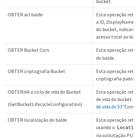
bucket.
OBTER acl balde
Esta operação retor
a ID, DisplayName e
do bucket, indicand
acesso total ao buc
OBTER Bucket Cors
Esta operação reto
do balde.
OBTER criptografia Bucket
Esta operação retor
criptografia padrão
OBTENHA o ciclo de vida do Bucket
Esta operação retor
de vida do bucket.
"C
(GetBucketLifecycleConfiguration)
de vida do S3"
Consul
OBTER localização do balde
Esta operação retor
usando o
Locatio
na solicitação PUT 