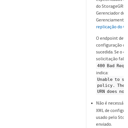
do StorageGRID,
Gerenciador do L
Gerenciamento 
replicação do C
O endpoint deve 
configuração de
sucedida. Se o en
solicitação fal
400 Bad Requ
indica:
Unable to sa
policy. The 
URN does not
Não é necessári
XML de configura
usado pelo Stor
enviado.