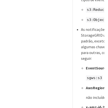
s3:Reduce
s3:Object
As notificações 
StorageGRID us
padrão, exceto 
algumas chaves 
para outras, co
seguir:
EventSourc
sgws:s3
AwsRegion
não incluído
x-amz-id-2