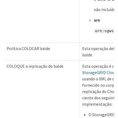
não incluído
arn
urn:sgws:
Política COLOCAR balde
Esta operação defin
balde.
COLOQUE a replicação do balde
Esta operação é co
StorageGRID Cloud
usando o XML de con
fornecido no corpo d
replicação do Cloud
ciente dos seguinte
implementação:
O StorageGRID s