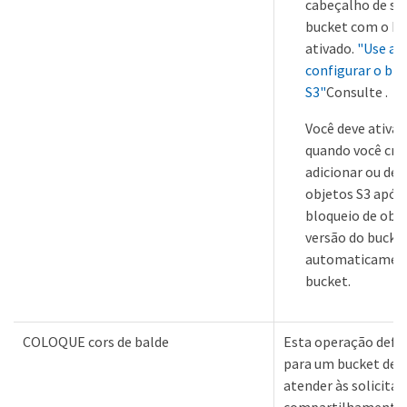
cabeçalho de sol
bucket com o bl
ativado.
"Use a 
configurar o blo
S3"
Consulte .
Você deve ativar
quando você cria
adicionar ou des
objetos S3 após 
bloqueio de obje
versão do bucket
automaticamente
bucket.
COLOQUE cors de balde
Esta operação defi
para um bucket de 
atender às solicita