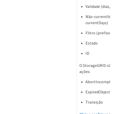
Validade (dias, D
Não-currentVers
currentDays)
Filtro (prefixo, 
Estado
ID
O StorageGRID não 
ações:
AbortIncomplet
ExpiredObjectD
Transição