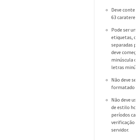
Deve conter 
63 carateres.
Pode ser uma
etiquetas, co
separadas po
deve começar
minúscula ou
letras minúsc
Não deve se 
formatado em
Não deve usar
de estilo hos
períodos cau
verificação d
servidor.