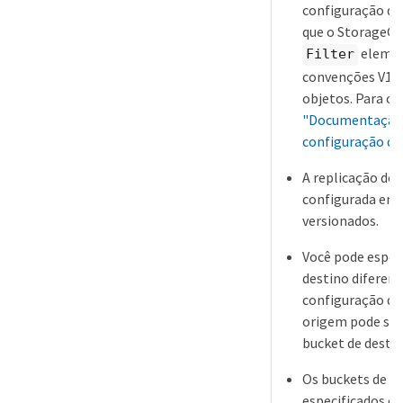
configuração de 
que o StorageGR
elemen
Filter
convenções V1 p
objetos. Para ob
"Documentação 
configuração de
A replicação do 
configurada em 
versionados.
Você pode especi
destino diferen
configuração de
origem pode ser
bucket de destin
Os buckets de d
especificados c