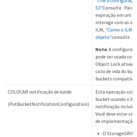
"Crie a configuração
S3"
Consulte . Para
expiração em um cic
interage com as ins
ILM,
"Como o ILM op
objeto"
consulte .
Nota
: A configuraçã
pode ser usada com
Object Lock ativado
ciclo de vida do buc
buckets compatívei
COLOCAR notificação de balde
Esta operação confi
bucket usando o XM
(PutBucketNotificationConfiguration)
notificação incluído
Você deve estar cie
de implementação:
O StorageGRID o