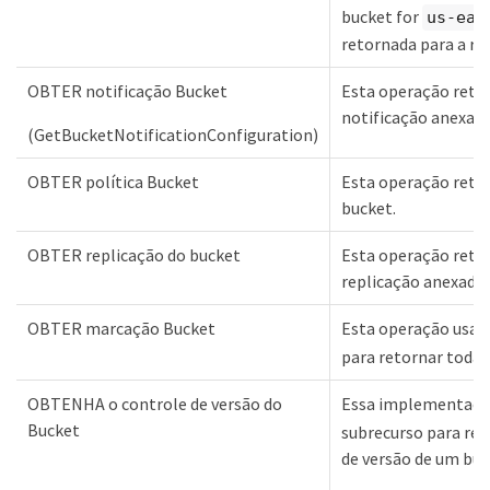
bucket for
us-eas
retornada para a re
OBTER notificação Bucket
Esta operação retor
notificação anexada
(GetBucketNotificationConfiguration)
OBTER política Bucket
Esta operação retor
bucket.
OBTER replicação do bucket
Esta operação retor
replicação anexada 
OBTER marcação Bucket
Esta operação usa 
para retornar todas
OBTENHA o controle de versão do
Essa implementaçã
Bucket
subrecurso para ret
de versão de um buc