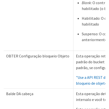
Blank
: O control
habilitado (o bu
Habilitado: O co
habilitado
Suspenso: O cont
anteriormente e
OBTER Configuração bloqueio Objeto
Esta operação reto
padrão do bucket e 
padrão, se configur
"Use a API REST do 
bloqueio de objetos
Balde DA cabeça
Esta operação dete
intervalo e você te