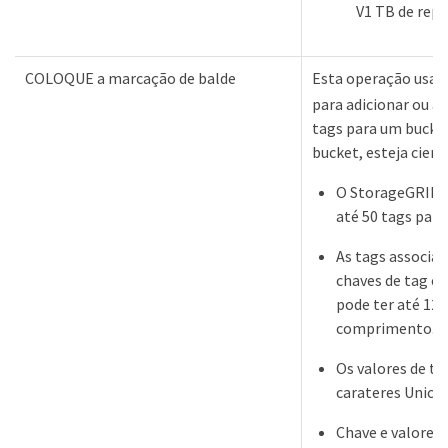
V1 TB de repl
COLOQUE a marcação de balde
Esta operação usa 
para adicionar ou a
tags para um bucket
bucket, esteja cient
O StorageGRID 
até 50 tags para
As tags associa
chaves de tag ex
pode ter até 128
comprimento.
Os valores de ta
carateres Unico
Chave e valores 