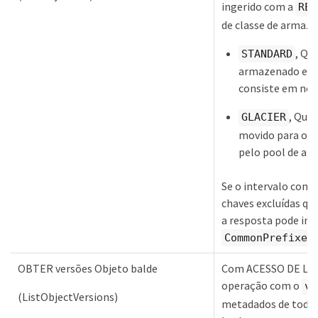
ingerido com a
RED
de classe de armaz
, Qu
STANDARD
armazenado em 
consiste em nós
, Que 
GLACIER
movido para o b
pelo pool de a
Se o intervalo cont
chaves excluídas q
a resposta pode inc
CommonPrefixes
OBTER versões Objeto balde
Com ACESSO DE LEI
operação com o
ve
(ListObjectVersions)
metadados de todas 