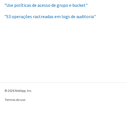
"Use políticas de acesso de grupo e bucket"
"S3 operações rastreadas em logs de auditoria"
© 2026 NetApp, Inc.
Termos de uso
Política de privacidade
Política de cookies
Configurações de