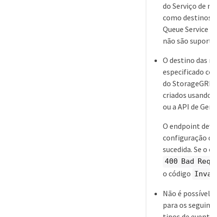
do Serviço de no
como destinos. 
Queue Service 
não são suporta
O destino das no
especificado co
do StorageGRID.
criados usando 
ou a API de Ger
O endpoint deve 
configuração de
sucedida. Se o e
400 Bad Requ
o código
Inval
Não é possível 
para os seguinte
tipos de evento