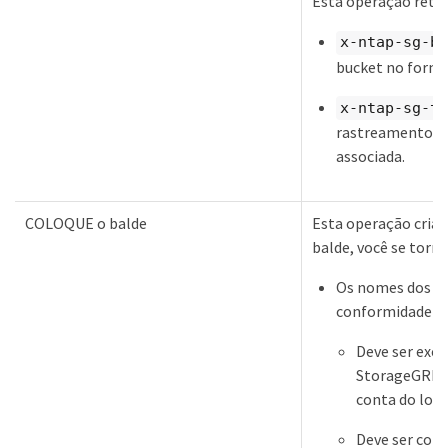
Esta operação reto
x-ntap-sg-bu
bucket no forma
x-ntap-sg-tr
rastreamento ex
associada.
COLOQUE o balde
Esta operação cria 
balde, você se torna
Os nomes dos b
conformidade co
Deve ser excl
StorageGRID 
conta do loca
Deve ser com