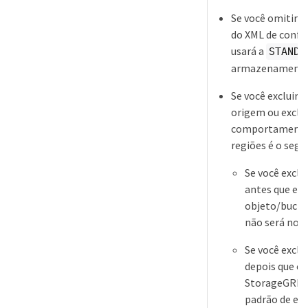
Se você omitir 
do XML de confi
usará a
STANDA
armazenamento 
Se você excluir 
origem ou exclui
comportamento 
regiões é o segu
Se você exclu
antes que ele
objeto/bucket
não será noti
Se você exclu
depois que ele
StorageGRID
padrão de ex