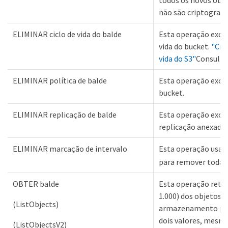
todos os novos obje
não são criptografa
ELIMINAR ciclo de vida do balde
Esta operação exclu
vida do bucket.
"Cri
vida do S3"
Consulte 
ELIMINAR política de balde
Esta operação exclu
bucket.
ELIMINAR replicação de balde
Esta operação exclu
replicação anexada 
ELIMINAR marcação de intervalo
Esta operação usa 
para remover todas 
OBTER balde
Esta operação retor
1.000) dos objetos 
(ListObjects)
armazenamento par
dois valores, mesmo
(ListObjectsV2)