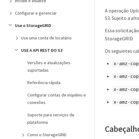
Instale e atualize
A operação Upl
Configurar e gerenciar
S3. Sujeito a al
Use o StorageGRID
Essa solicitação
Use uma conta de locatário
StorageGRID.
USE A API REST DO S3
Os seguintes ca
Versões e atualizações
x-amz-cop
suportadas
x-amz-cop
Referência rápida
x-amz-cop
Configurar contas de inquilino e
x-amz-cop
conexões
Suporte para serviços de
plataforma
Cabeçalhos
Como o StorageGRID