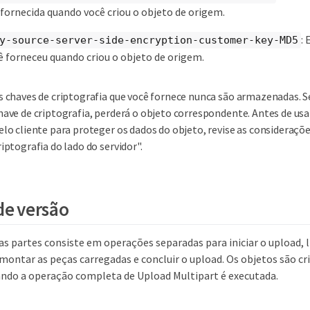
 fornecida quando você criou o objeto de origem.
:
y-source​-server-side-encryption-customer-key-MD5
 forneceu quando criou o objeto de origem.
s chaves de criptografia que você fornece nunca são armazenadas. 
have de criptografia, perderá o objeto correspondente. Antes de usa
elo cliente para proteger os dados do objeto, revise as consideraçõ
riptografia do lado do servidor".
de versão
as partes consiste em operações separadas para iniciar o upload, l
montar as peças carregadas e concluir o upload. Os objetos são cr
uando a operação completa de Upload Multipart é executada.