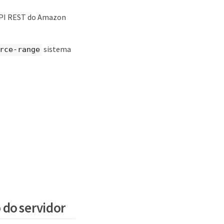
API REST do Amazon
sistema
rce-range
 do servidor