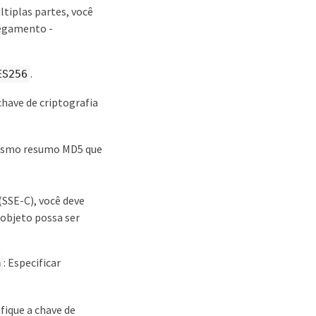
ltiplas partes, você
regamento -
.
ES256
chave de criptografia
mesmo resumo MD5 que
(SSE-C), você deve
o objeto possa ser
: Especificar
m
ifique a chave de