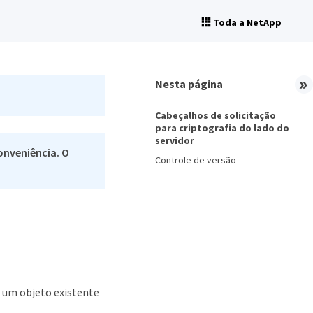
Toda a NetApp
Nesta página
Cabeçalhos de solicitação
para criptografia do lado do
servidor
onveniência. O
Controle de versão
 um objeto existente