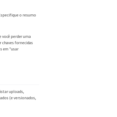
 Especifique o resumo
Se você perder uma
r chaves fornecidas
es em "usar
istar uploads,
iados (e versionados,