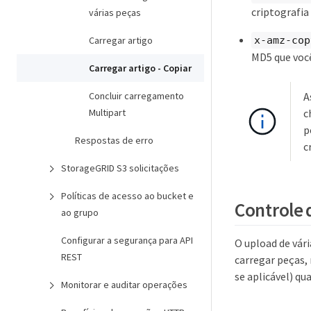
criptografia
várias peças
x-amz-cop
Carregar artigo
MD5 que você
Carregar artigo - Copiar
Concluir carregamento
A
Multipart
c
p
Respostas de erro
c
StorageGRID S3 solicitações
Políticas de acesso ao bucket e
Controle 
ao grupo
Configurar a segurança para API
O upload de vári
REST
carregar peças, 
se aplicável) q
Monitorar e auditar operações