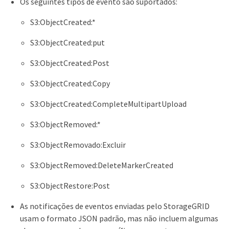
Os seguintes tipos de evento são suportados:
S3:ObjectCreated:*
S3:ObjectCreated:put
S3:ObjectCreated:Post
S3:ObjectCreated:Copy
S3:ObjectCreated:CompleteMultipartUpload
S3:ObjectRemoved:*
S3:ObjectRemovado:Excluir
S3:ObjectRemoved:DeleteMarkerCreated
S3:ObjectRestore:Post
As notificações de eventos enviadas pelo StorageGRID
usam o formato JSON padrão, mas não incluem algumas