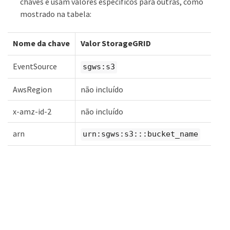
chaves e usam valores específicos para outras, como
mostrado na tabela:
Nome da chave
Valor StorageGRID
EventSource
sgws:s3
AwsRegion
não incluído
x-amz-id-2
não incluído
arn
urn:sgws:s3:::bucket_name