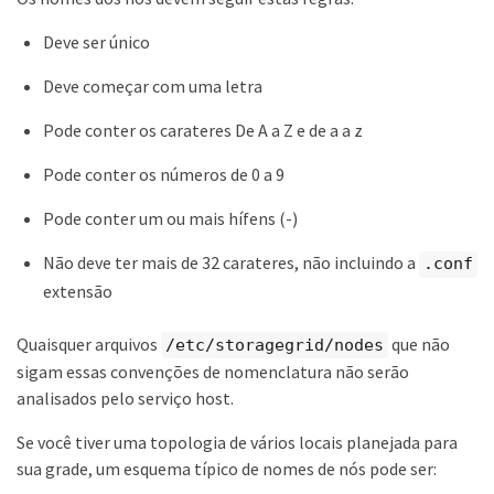
Deve ser único
Deve começar com uma letra
Pode conter os carateres De A a Z e de a a z
Pode conter os números de 0 a 9
Pode conter um ou mais hífens (-)
Não deve ter mais de 32 carateres, não incluindo a
.conf
extensão
Quaisquer arquivos
que não
/etc/storagegrid/nodes
sigam essas convenções de nomenclatura não serão
analisados pelo serviço host.
Se você tiver uma topologia de vários locais planejada para
sua grade, um esquema típico de nomes de nós pode ser: