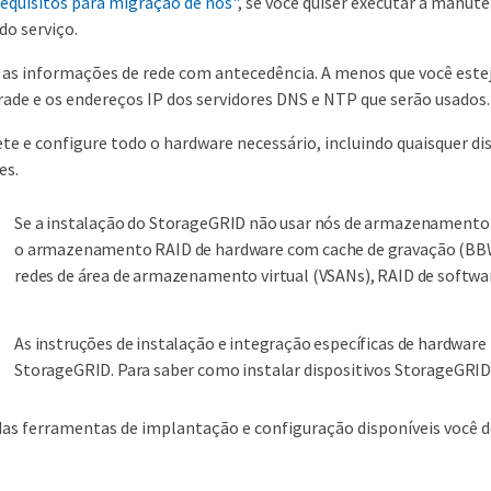
requisitos para migração de nós"
, se você quiser executar a manu
do serviço.
as informações de rede com antecedência. A menos que você estej
rade e os endereços IP dos servidores DNS e NTP que serão usados.
ete e configure todo o hardware necessário, incluindo quaisquer d
es.
Se a instalação do StorageGRID não usar nós de armazenamento 
o armazenamento RAID de hardware com cache de gravação (BBWC
redes de área de armazenamento virtual (VSANs), RAID de softw
As instruções de instalação e integração específicas de hardware
StorageGRID. Para saber como instalar dispositivos StorageGRID
das ferramentas de implantação e configuração disponíveis você de