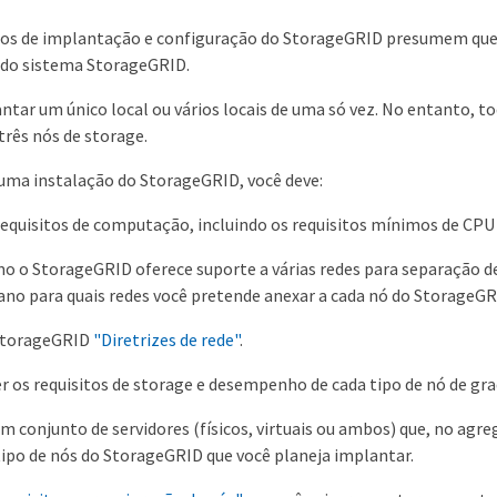
s de implantação e configuração do StorageGRID presumem que vo
do sistema StorageGRID.
ntar um único local ou vários locais de uma só vez. No entanto, t
três nós de storage.
r uma instalação do StorageGRID, você deve:
equisitos de computação, incluindo os requisitos mínimos de CPU
 o StorageGRID oferece suporte a várias redes para separação de
no para quais redes você pretende anexar a cada nó do StorageGR
StorageGRID
"Diretrizes de rede"
.
os requisitos de storage e desempenho de cada tipo de nó de gra
um conjunto de servidores (físicos, virtuais ou ambos) que, no agr
ipo de nós do StorageGRID que você planeja implantar.