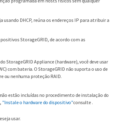
tenção programada em hosts físicos sem qualquer
a usando DHCP, reúna os endereços IP para atribuir a
ispositivos StorageGRID, de acordo com as
do StorageGRID Appliance (hardware), você deve usar
) com bateria. O StorageGRID não suporta o uso de
are ou nenhuma proteção RAID.
 não estão incluídas no procedimento de instalação do
,
"Instale o hardware do dispositivo"
consulte .
seja usar.