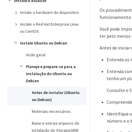
Instale e atualize
Os procedimento
Instale o hardware do dispositivo
funcionamento 
Instale o Red Hat Enterprise Linux
Você pode impla
ou CentOS
ter pelo menos 
Instale Ubuntu ou Debian
Antes de inicia
Visão geral
Entenda os r
Planeje e prepare-se para a
Entenda como
instalação do Ubuntu ou
tenha um pla
Debian
Consulte o 
Antes de instalar (Ubuntu
ou Debian)
Compreender 
Materiais necessários
Identifique 
número e o t
Baixe e extraia arquivos de
instalação do StorageGRID