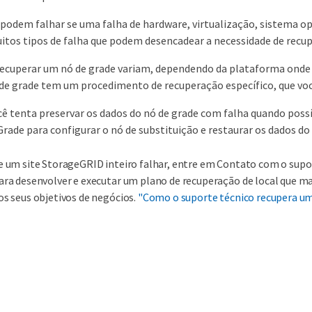
 podem falhar se uma falha de hardware, virtualização, sistema op
uitos tipos de falha que podem desencadear a necessidade de recup
recuperar um nó de grade variam, dependendo da plataforma onde o
 de grade tem um procedimento de recuperação específico, que vo
 tenta preservar os dados do nó de grade com falha quando possíve
rade para configurar o nó de substituição e restaurar os dados do
e um site StorageGRID inteiro falhar, entre em Contato com o supo
ara desenvolver e executar um plano de recuperação de local que m
os seus objetivos de negócios.
"Como o suporte técnico recupera um